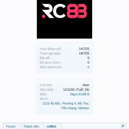
Hoạt động cuối:
14/7/25
Tham gia ngày:
14/7/25
Bài viết:
0
Đã được thích:
0
Điểm thành tích:
0
Giới tính:
Nam
Sinh nhật:
12/11/91
(Tuổi: 34)
Web:
https://rc88.nl
Nơi ở:
2123 Ấp Bắc, Phường 4, Mỹ Tho,
Tiền Giang, Vietnam
Forum
Thành viên
rc88nl