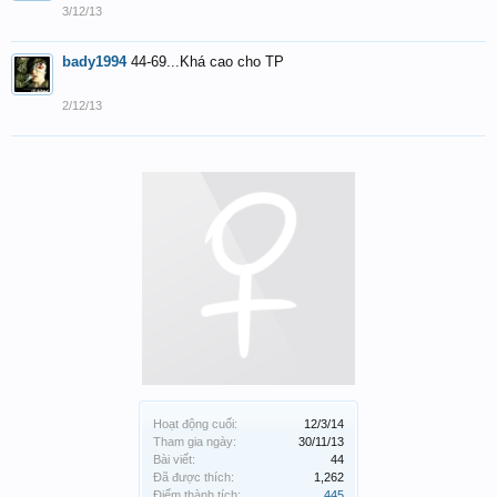
3/12/13
bady1994
44-69...Khá cao cho TP
2/12/13
Hoạt động cuối:
12/3/14
Tham gia ngày:
30/11/13
Bài viết:
44
Đã được thích:
1,262
Điểm thành tích:
445