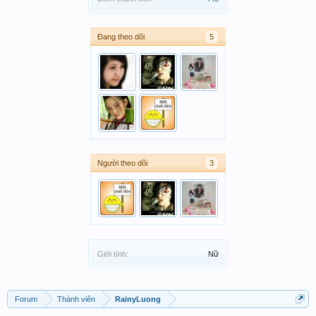
Đang theo dõi
5
Người theo dõi
3
Giới tính:
Nữ
Forum
Thành viên
RainyLuong