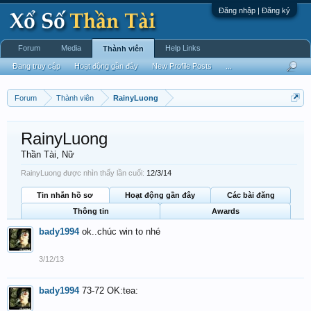
Đăng nhập | Đăng ký
Forum
Media
Help Links
Thành viên
Đang truy cập
Hoạt động gần đây
New Profile Posts
...
Forum
Thành viên
RainyLuong
RainyLuong
Thần Tài
, Nữ
RainyLuong được nhìn thấy lần cuối:
12/3/14
Tin nhắn hồ sơ
Hoạt động gần đây
Các bài đăng
Thông tin
Awards
bady1994
ok..chúc win to nhé
3/12/13
bady1994
73-72 OK:tea: