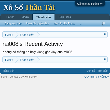
Đăng nhập | Đăng ký
Forum
Media
Help Links
Thành viên
Đang truy cập
Hoạt động gần đây
New Profile Posts
...
Forum
Thành viên
rai008's Recent Activity
Không có thông tin hoạt động gần đây của rai008.
Forum
Thành viên
Tiếng Việt
Liên hệ
Trợ giúp
Forum software by XenForo™
Quy định và Nội quy