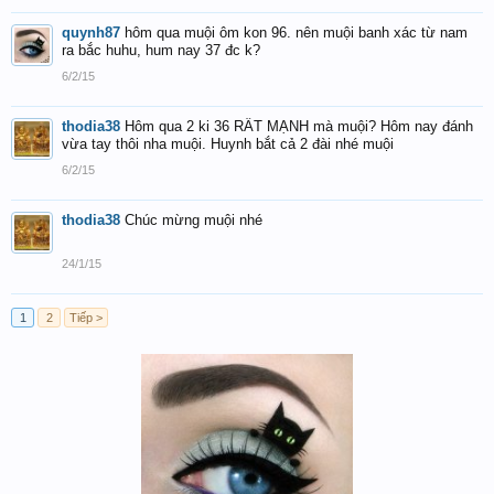
quynh87
hôm qua muội ôm kon 96. nên muội banh xác từ nam
ra bắc huhu, hum nay 37 đc k?
6/2/15
thodia38
Hôm qua 2 ki 36 RẤT MẠNH mà muội? Hôm nay đánh
vừa tay thôi nha muội. Huynh bắt cả 2 đài nhé muội
6/2/15
thodia38
Chúc mừng muội nhé
24/1/15
1
2
Tiếp >