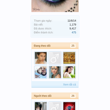
Tham gia ngày:
11/6/14
Bài viết:
1,179
Đã được thích:
9,417
Điểm thành tích:
475
Đang theo dõi
25
Xem tất cả
Người theo dõi
26