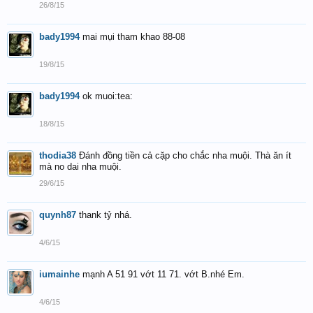
26/8/15
bady1994
mai mụi tham khao 88-08
19/8/15
bady1994
ok muoi:tea:
18/8/15
thodia38
Đánh đồng tiền cả cặp cho chắc nha muội. Thà ăn ít
mà no dai nha muội.
29/6/15
quynh87
thank tỷ nhá.
4/6/15
iumainhe
mạnh A 51 91 vớt 11 71. vớt B.nhé Em.
4/6/15