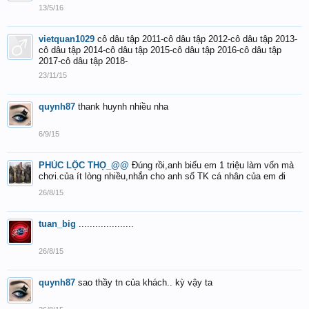
13/5/16
vietquan1029
cô dâu tập 2011-cô dâu tập 2012-cô dâu tập 2013-
cô dâu tập 2014-cô dâu tập 2015-cô dâu tập 2016-cô dâu tập
2017-cô dâu tập 2018-
23/11/15
quynh87
thank huynh nhiều nha
6/9/15
PHÚC LỘC THỌ_@@
Đúng rồi,anh biếu em 1 triệu làm vốn mà
chơi.của ít lòng nhiều,nhắn cho anh số TK cá nhân của em đi
26/8/15
tuan_big
....................
26/8/15
quynh87
sao thầy tn của khách.. kỳ vậy ta