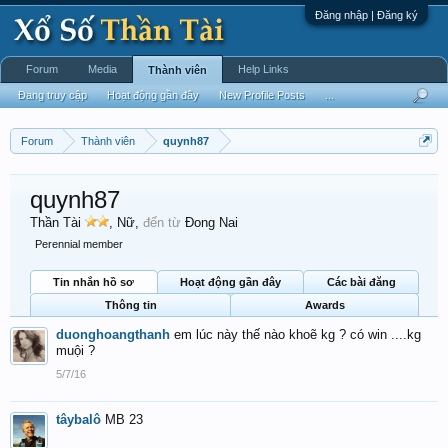
Đăng nhập | Đăng ký
Forum
Media
Help Links
Thành viên
Đang truy cập
Hoạt động gần đây
New Profile Posts
...
Forum
Thành viên
quynh87
quynh87
Thần Tài
, Nữ,
đến từ
Đong Nai
Perennial member
Tin nhắn hồ sơ
Hoạt động gần đây
Các bài đăng
Thông tin
Awards
duonghoangthanh
em lúc này thế nào khoẽ kg ? có win ....kg
muội ?
5/7/16
tâybalô
MB 23