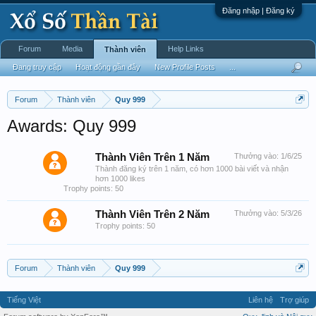
Đăng nhập | Đăng ký
Forum
Media
Help Links
Thành viên
Đang truy cập
Hoạt động gần đây
New Profile Posts
...
Forum
Thành viên
Quy 999
Awards: Quy 999
Thành Viên Trên 1 Năm
Thưởng vào:
1/6/25
Thành đăng ký trên 1 năm, có hơn 1000 bài viết và nhận
hơn 1000 likes
Trophy points: 50
Thành Viên Trên 2 Năm
Thưởng vào:
5/3/26
Trophy points: 50
Forum
Thành viên
Quy 999
Tiếng Việt
Liên hệ
Trợ giúp