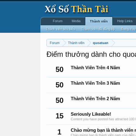
Forum
Media
Help Links
Thành viên
Thành viên tiêu biểu
Thành viên đã đăng ký
Đang truy
Forum
Thành viên
quoatuan
Điểm thưởng dành cho quo
50
Thành Viên Trên 4 Năm
50
Thành Viên Trên 3 Năm
50
Thành Viên Trên 2 Năm
15
Seriously Likeable!
Content you have posted has attracted 100 l
1
Chào mừng bạn là thành viên 
Chào mừng bạn là thành viên nam của diễn