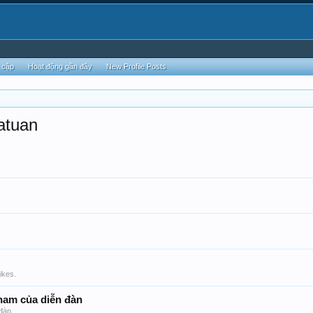
 cập
Hoạt động gần đây
New Profile Posts
atuan
ikes.
nam của diễn đàn
 đàn