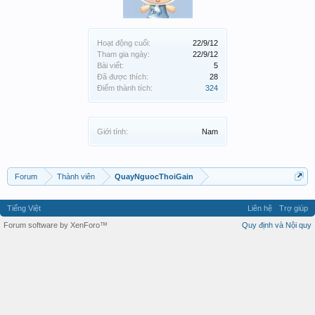
Hoạt động cuối:
22/9/12
Tham gia ngày:
22/9/12
Bài viết:
5
Đã được thích:
28
Điểm thành tích:
324
Giới tính:
Nam
Forum
Thành viên
QuayNguocThoiGain
Tiếng Việt
Liên hệ
Trợ giúp
Forum software by XenForo™
Quy định và Nội quy