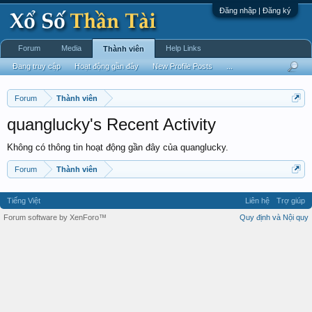
Đăng nhập | Đăng ký
Forum
Media
Help Links
Thành viên
Đang truy cập
Hoạt động gần đây
New Profile Posts
...
Forum
Thành viên
quanglucky's Recent Activity
Không có thông tin hoạt động gần đây của quanglucky.
Forum
Thành viên
Tiếng Việt
Liên hệ
Trợ giúp
Forum software by XenForo™
Quy định và Nội quy