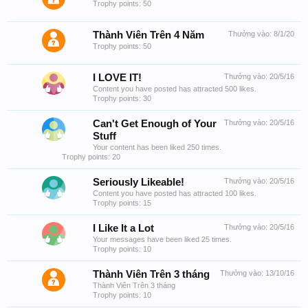
Trophy points: 50
Thành Viên Trên 4 Năm
Thưởng vào:
8/1/20
Trophy points: 50
I LOVE IT!
Thưởng vào:
20/5/16
Content you have posted has attracted 500 likes.
Trophy points: 30
Can't Get Enough of Your
Thưởng vào:
20/5/16
Stuff
Your content has been liked 250 times.
Trophy points: 20
Seriously Likeable!
Thưởng vào:
20/5/16
Content you have posted has attracted 100 likes.
Trophy points: 15
I Like It a Lot
Thưởng vào:
20/5/16
Your messages have been liked 25 times.
Trophy points: 10
Thành Viên Trên 3 tháng
Thưởng vào:
13/10/16
Thành Viên Trên 3 tháng
Trophy points: 10