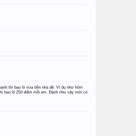
Sổ mơ_@
Pé Sin
Cà Rem
Đan Trường
Triệu Minh
ngôi sao 
ạnh thì bao lô vừa tiền nha đệ. Ví dụ như hôm
hì bao lô 250 điểm mỗi em. Đánh như vậy mới có
hoanggiang217
bé xíu
VOICON1
thodia38
ngôi sao may mắn
Cà Rem