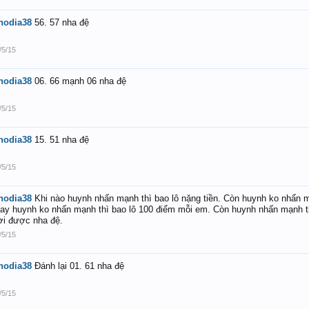
hodia38
56. 57 nha đệ
/5/15
hodia38
06. 66 mạnh 06 nha đệ
/5/15
hodia38
15. 51 nha đệ
/5/15
hodia38
Khi nào huynh nhấn mạnh thì bao lô nặng tiền. Còn huynh ko nhấn m
ay huynh ko nhấn mạnh thì bao lô 100 điểm mỗi em. Còn huynh nhấn mạnh t
ời được nha đệ.
/5/15
hodia38
Đánh lại 01. 61 nha đệ
/5/15