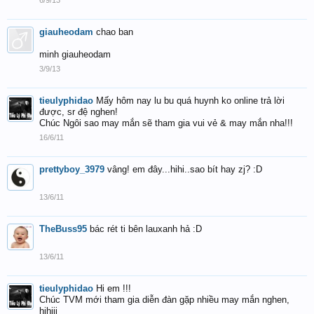
6/9/13
giauheodam
chao ban
minh giauheodam
3/9/13
tieulyphidao
Mấy hôm nay lu bu quá huynh ko online trả lời
được, sr đệ nghen!
Chúc Ngôi sao may mắn sẽ tham gia vui vẻ & may mắn nha!!!
16/6/11
prettyboy_3979
vâng! em đây...hihi..sao bít hay zj? :D
13/6/11
TheBuss95
bác rét ti bên lauxanh hả :D
13/6/11
tieulyphidao
Hi em !!!
Chúc TVM mới tham gia diễn đàn gặp nhiều may mắn nghen,
hihiii