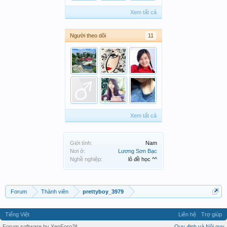
Xem tất cả
Người theo dõi
11
Xem tất cả
Giới tính:
Nam
Nơi ở:
Lương Sơn Bạc
Nghề nghiệp:
lô đề học ^^
Forum
Thành viên
prettyboy_3979
Tiếng Việt
Liên hệ
Trợ giúp
Forum software by XenForo™
Quy định và Nội quy