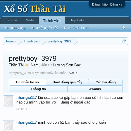
Đăng nhập | Đăng ký
Forum
Media
Help Links
Thành viên
Đang truy cập
Hoạt động gần đây
New Profile Posts
...
Forum
Thành viên
prettyboy_3979
prettyboy_3979
Thần Tài
, Nam,
đến từ
Lương Sơn Bạc
prettyboy_3979 được nhìn thấy lần cuối:
13/3/14
Tin nhắn hồ sơ
Hoạt động gần đây
Các bài đăng
Thông tin
Awards
nhangia117
lâu qua sao ko gập bạn lên póo số hihi ban có con
nào cú mình vào bợ với , đang ở ngoài đảo
6/11/13
nhangia117
minh co con 51 ban thấy sao cho ý kiến