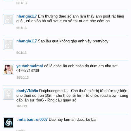
6/11/13
nhangia117
Em thường theo số anh lam thấy anh post rât hiẻu
quả , cú e vào bò vói sđt e co số thì nt em nhe cám on
5/11/13
nhangia117
Sao lâu qua không gâp anh vậy prettyboy
5/11/13
yeuanhmaimai
có lô chắc ăn anh nhắn tin dùm em nha sdt
01867718239
30/10/13
daolyVNb9a
Datphuongmedia - Cho thuê thiết bị tổ chức sự kiện
cho thuê dù tròn 10m - cho thuê rối hơi - tổ chức roadhsow - cung
cấp lân sư rồnG - lồng cầu quay số
16/9/13
timlaibautroi0037
Dao nay lam an duoc ko ban