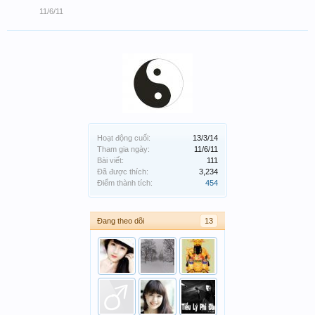
11/6/11
Hoạt động cuối:
13/3/14
Tham gia ngày:
11/6/11
Bài viết:
111
Đã được thích:
3,234
Điểm thành tích:
454
Đang theo dõi
13