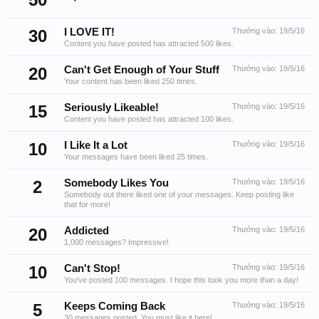
30
I LOVE IT!
Thưởng vào:
19/5/16
Content you have posted has attracted 500 likes.
20
Can't Get Enough of Your Stuff
Thưởng vào:
19/5/16
Your content has been liked 250 times.
15
Seriously Likeable!
Thưởng vào:
19/5/16
Content you have posted has attracted 100 likes.
10
I Like It a Lot
Thưởng vào:
19/5/16
Your messages have been liked 25 times.
2
Somebody Likes You
Thưởng vào:
19/5/16
Somebody out there liked one of your messages. Keep posting like
that for more!
20
Addicted
Thưởng vào:
19/5/16
1,000 messages? Impressive!
10
Can't Stop!
Thưởng vào:
19/5/16
You've posted 100 messages. I hope this took you more than a day!
5
Keeps Coming Back
Thưởng vào:
19/5/16
30 messages posted. You must like it here!