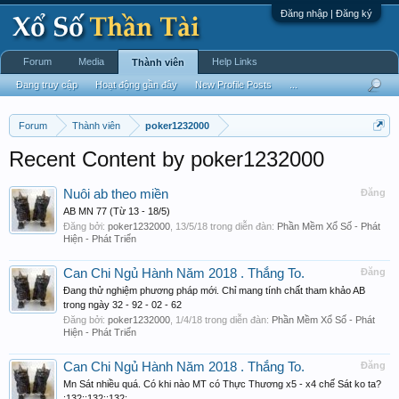
Đăng nhập | Đăng ký
Forum
Media
Help Links
Thành viên
Đang truy cập
Hoạt động gần đây
New Profile Posts
...
Forum
Thành viên
poker1232000
Recent Content by poker1232000
Nuôi ab theo miền
Đăng
AB MN 77 (Từ 13 - 18/5)
Đăng bởi:
poker1232000
,
13/5/18
trong diễn đàn:
Phần Mềm Xổ Số - Phát
Hiện - Phát Triển
Can Chi Ngủ Hành Năm 2018 . Thắng To.
Đăng
Đang thử nghiệm phương pháp mới. Chỉ mang tính chất tham khảo AB
trong ngày 32 - 92 - 02 - 62
Đăng bởi:
poker1232000
,
1/4/18
trong diễn đàn:
Phần Mềm Xổ Số - Phát
Hiện - Phát Triển
Can Chi Ngủ Hành Năm 2018 . Thắng To.
Đăng
Mn Sát nhiều quá. Có khi nào MT có Thực Thương x5 - x4 chế Sát ko ta?
:132::132::132: