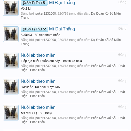
Mt Đại Thắng
Đăng
{XSMT} Thứ 5:
Vô 2 ki
Đăng bởi:
poker1232000
,
22/3/18
trong diễn đàn:
Dự Đoán Xổ Số Miền
Trung
Mt Đại Thắng
Đăng
{XSMT} Thứ 5:
3 đài 03 - 30 Ace tham khảo
Đăng bởi:
poker1232000
,
22/3/18
trong diễn đàn:
Dự Đoán Xổ Số Miền
Trung
Nuôi ab theo miền
Đăng
Tiếp tục nuôi 1 tuần em này... ko tin ko dzia...
Đăng bởi:
poker1232000
,
17/3/18
trong diễn đàn:
Phần Mềm Xổ Số - Phát
Hiện - Phát Triển
Nuôi ab theo miền
Đăng
:wins: ảo. Ko chơi được MN
Đăng bởi:
poker1232000
,
17/3/18
trong diễn đàn:
Phần Mềm Xổ Số - Phát
Hiện - Phát Triển
Nuôi ab theo miền
Đăng
AB MN 71 ( 13 - 19/3)
Đăng bởi:
poker1232000
,
13/3/18
trong diễn đàn:
Phần Mềm Xổ Số - Phát
Hiện - Phát Triển