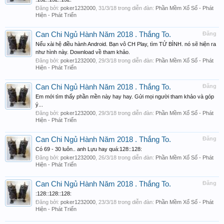
Đăng bởi:
poker1232000
,
31/3/18
trong diễn đàn:
Phần Mềm Xổ Số - Phát
Hiện - Phát Triển
Can Chi Ngủ Hành Năm 2018 . Thắng To.
Đăng
Nếu xài hệ điều hành Android. Bạn vô CH Play, tìm TỬ BÌNH. nó sẽ hiện ra
như hình này. Download về tham khảo.
Đăng bởi:
poker1232000
,
29/3/18
trong diễn đàn:
Phần Mềm Xổ Số - Phát
Hiện - Phát Triển
Can Chi Ngủ Hành Năm 2018 . Thắng To.
Đăng
Em mới tìm thấy phần mền này hay hay. Gửi mọi người tham khảo và góp
ý...
Đăng bởi:
poker1232000
,
29/3/18
trong diễn đàn:
Phần Mềm Xổ Số - Phát
Hiện - Phát Triển
Can Chi Ngủ Hành Năm 2018 . Thắng To.
Đăng
Có 69 - 30 luôn.. anh Lựu hay quá:128::128:
Đăng bởi:
poker1232000
,
26/3/18
trong diễn đàn:
Phần Mềm Xổ Số - Phát
Hiện - Phát Triển
Can Chi Ngủ Hành Năm 2018 . Thắng To.
Đăng
:128::128::128:
Đăng bởi:
poker1232000
,
23/3/18
trong diễn đàn:
Phần Mềm Xổ Số - Phát
Hiện - Phát Triển