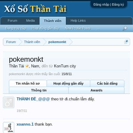
Đăng nhập | Đăng ký
Forum
Media
Help Links
Thành viên
Đang truy cập
Hoạt động gần đây
New Profile Posts
...
Forum
Thành viên
pokemonkt
pokemonkt
Thần Tài
, Nam,
đến từ
KonTum city
pokemonkt được nhìn thấy lần cuối:
15/8/11
Tin nhắn hồ sơ
Hoạt động gần đây
Các bài đăng
Thông tin
Awards
THÁNH ĐỀ_@@@
theo tớ đi.chuẩn lắm đấy.
19/7/11
xoanno.1
thank bạn.