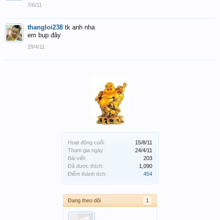
7/6/11
thangloi238
tk anh nha
em bụp đây
29/4/11
Hoạt động cuối:
15/8/11
Tham gia ngày:
24/4/11
Bài viết:
203
Đã được thích:
1,090
Điểm thành tích:
454
Đang theo dõi
1