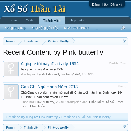
Đăng nhập | Đăng ký
Forum
Media
Help Links
Thành viên
Đang truy cập
Hoạt động gần đây
New Profile Posts
...
Forum
Thành viên
Pink-butterfly
Recent Content by Pink-butterfly
A giúp e tối nay đi a bady 1994
Profile Post
A giúp e tối nay đi a bady 1994
Profile post by
Pink-butterfly
for
bady1994
,
10/10/13
Can Chi Ngủ Hành Năm 2013
Đăng
Chú Quang coi dùm cháu một quẻ đi. Cháu tuổi mậu thìn. Sinh ngày 18-
10-1988. Cháu cảm ơn chú trước.
Đăng bởi:
Pink-butterfly
,
20/3/13
trong diễn đàn:
Phần Mềm Xổ Số - Phát
Hiện - Phát Triển
Tìm tất cả nội dung bởi Pink-butterfly
Tìm tất cả chủ đề bởi Pink-butterfly
Forum
Thành viên
Pink-butterfly