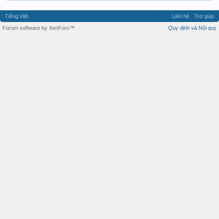
Tiếng Việt
Liên hệ
Trợ giúp
Forum software by XenForo™
Quy định và Nội quy