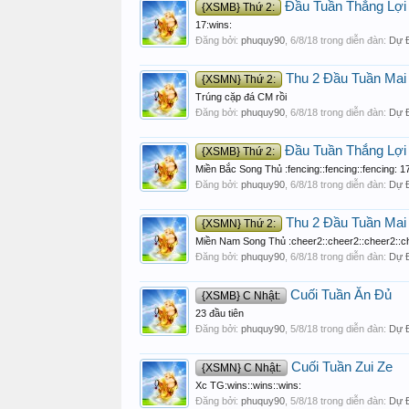
Đầu Tuần Thắng Lợi 
{XSMB} Thứ 2:
17:wins:
Đăng bởi:
phuquy90
,
6/8/18
trong diễn đàn:
Dự 
Thu 2 Đầu Tuần Mai
{XSMN} Thứ 2:
Trúng cặp đá CM rồi
Đăng bởi:
phuquy90
,
6/8/18
trong diễn đàn:
Dự 
Đầu Tuần Thắng Lợi 
{XSMB} Thứ 2:
Miền Bắc Song Thủ :fencing::fencing::fencing: 1
Đăng bởi:
phuquy90
,
6/8/18
trong diễn đàn:
Dự 
Thu 2 Đầu Tuần Mai
{XSMN} Thứ 2:
Miền Nam Song Thủ :cheer2::cheer2::cheer2::ch
Đăng bởi:
phuquy90
,
6/8/18
trong diễn đàn:
Dự 
Cuối Tuần Ăn Đủ
{XSMB} C Nhật:
23 đầu tiên
Đăng bởi:
phuquy90
,
5/8/18
trong diễn đàn:
Dự 
Cuối Tuần Zui Ze
{XSMN} C Nhật:
Xc TG:wins::wins::wins:
Đăng bởi:
phuquy90
,
5/8/18
trong diễn đàn:
Dự 