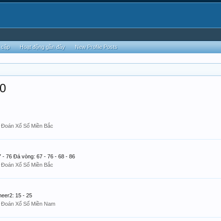
 cập
Hoạt động gần đây
New Profile Posts
90
 Đoán Xổ Số Miền Bắc
 - 76 Đá vòng: 67 - 76 - 68 - 86
 Đoán Xổ Số Miền Bắc
eer2: 15 - 25
 Đoán Xổ Số Miền Nam