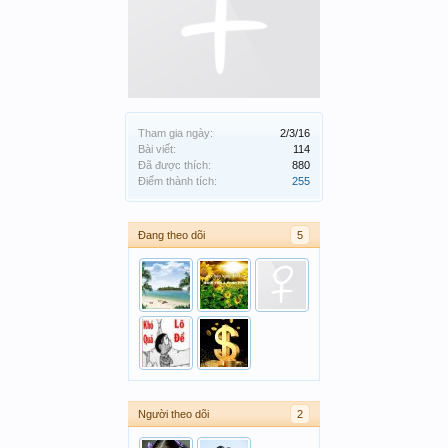
Tham gia ngày:
2/3/16
Bài viết:
114
Đã được thích:
880
Điểm thành tích:
255
Đang theo dõi
5
Người theo dõi
2