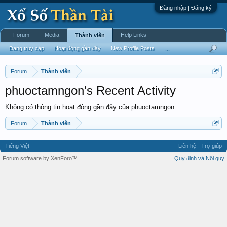
Đăng nhập | Đăng ký
Forum
Media
Help Links
Thành viên
Đang truy cập
Hoạt động gần đây
New Profile Posts
...
Forum
Thành viên
phuoctamngon's Recent Activity
Không có thông tin hoạt động gần đây của phuoctamngon.
Forum
Thành viên
Tiếng Việt
Liên hệ
Trợ giúp
Forum software by XenForo™
Quy định và Nội quy