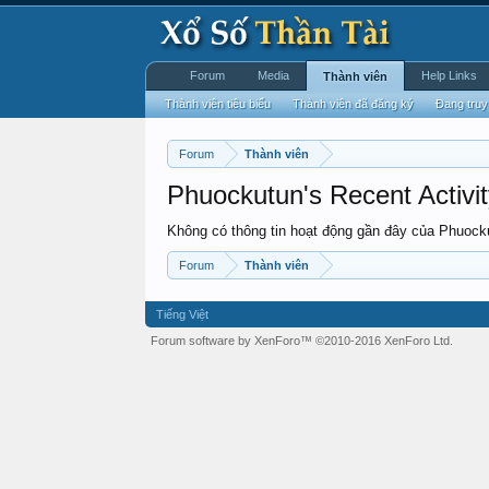
Forum
Media
Help Links
Thành viên
Thành viên tiêu biểu
Thành viên đã đăng ký
Đang truy
Forum
Thành viên
Phuockutun's Recent Activi
Không có thông tin hoạt động gần đây của Phuock
Forum
Thành viên
Tiếng Việt
Forum software by XenForo™
©2010-2016 XenForo Ltd.