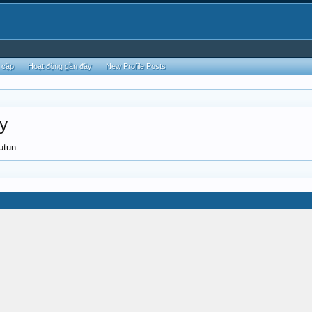
 cập
Hoạt động gần đây
New Profile Posts
ty
utun.