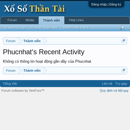
Đăng nhập | Đăng ký
Forum
Media
Help Links
Thành viên
Đang truy cập
Hoạt động gần đây
New Profile Posts
...
Forum
Thành viên
Phucnhat's Recent Activity
Không có thông tin hoạt động gần đây của Phucnhat.
Forum
Thành viên
Tiếng Việt
Liên hệ
Trợ giúp
Forum software by XenForo™
Quy định và Nội quy