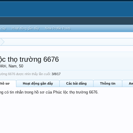
 cập
Hoạt động gần đây
New Profile Posts
ộc thọ trường 6676
 Mới
, Nam, 50
rường 6676 được nhìn thấy lần cuối:
3/8/17
 hồ sơ
Hoạt động gần đây
Các bài đăng
Thông tin
Aw
ng có tin nhắn trong hồ sơ của Phúc lộc thọ trường 6676.