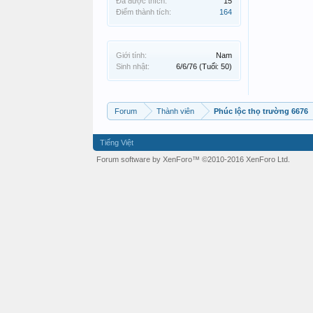
Đã được thích:
15
Điểm thành tích:
164
Giới tính:
Nam
Sinh nhật:
6/6/76
(Tuổi: 50)
Forum
Thành viên
Phúc lộc thọ trường 6676
Tiếng Việt
Forum software by XenForo™
©2010-2016 XenForo Ltd.