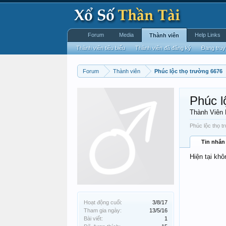
Forum
Media
Help Links
Thành viên
Thành viên tiêu biểu
Thành viên đã đăng ký
Đang truy
Forum
Thành viên
Phúc lộc thọ trường 6676
Phúc l
Thành Viên
Phúc lộc thọ t
Tin nhắn
Hiện tại khô
Hoạt động cuối:
3/8/17
Tham gia ngày:
13/5/16
Bài viết:
1