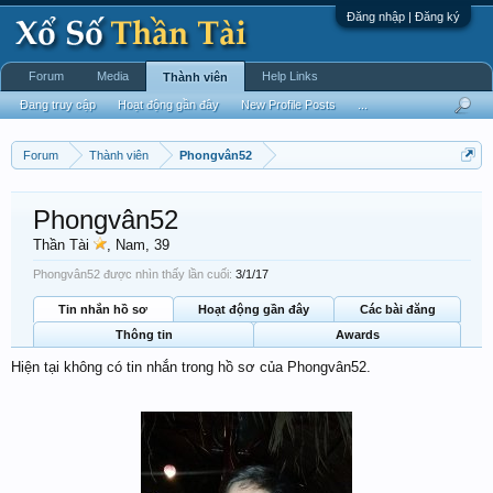
Đăng nhập | Đăng ký
Forum
Media
Help Links
Thành viên
Đang truy cập
Hoạt động gần đây
New Profile Posts
...
Forum
Thành viên
Phongvân52
Phongvân52
Thần Tài
, Nam, 39
Phongvân52 được nhìn thấy lần cuối:
3/1/17
Tin nhắn hồ sơ
Hoạt động gần đây
Các bài đăng
Thông tin
Awards
Hiện tại không có tin nhắn trong hồ sơ của Phongvân52.