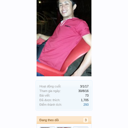
Hoạt động cuối:
3/1/17
Tham gia ngày:
30/8/16
Bài viết:
73
Đã được thích:
1,705
Điểm thành tích:
293
Đang theo dõi
3