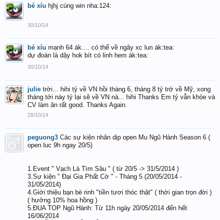
bé xíu
hjhj cùng win nha:124:
30/10/14
bé xíu
mạnh 64 ák.... có thể về ngây xc lun ák:tea:
dự đoán là dậy hok bít có linh hem ák:tea:
30/10/14
julie
trời... hihi tỷ về VN hồi tháng 6, tháng 8 tỷ trở về Mỹ, xong
tháng tới này tỷ lại sẽ về VN nà... hihi Thanks Em tỷ vẫn khỏe và
CV làm ăn rất good. Thanks Again.
28/10/14
peguong3
Các sự kiện nhân dịp open Mu Ngũ Hành Season 6 (
open luc 9h ngay 20/5)
1.Event " Vạch Lá Tìm Sâu " ( từ 20/5 -> 31/5/2014 )
3.Sự kiện " Đại Gia Phất Cờ " - Tháng 5 (20/05/2014 -
31/05/2014)
4.Giới thiệu bạn bè rinh "tiền tươi thóc thật" ( thời gian trọn đời )
( hưởng 10% hoa hồng )
5.ĐUA TOP Ngũ Hành: Từ 11h ngày 20/05/2014 đến hết
16/06/2014