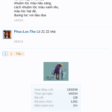
nhuộm tóc màu nâu sáng,
cách nhuộm tóc màu xanh rêu,
màu tóc hạt dẻ,
duong toc voi dau dua
14/3/14
Phuc-Loc-Tho
Lô 21 22 nhé.
28/2/14
1
2
Tiếp >
Hoạt động cuối:
13/10/18
Tham gia ngày:
14/2/14
Bài viết:
128
Đã được thích:
1,921
Điểm thành tích:
354