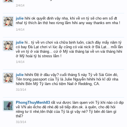
2/4/14
julie
hihi ok quyết định vậy nha, khi về vn tỷ sẽ cho em số đt
nha! tỷ thích ăn thịt heo rừng lắm hihi any way thanks em nha !
1/4/14
julie
hì.. tỷ về vn chơi và chữa bịnh luôn, cách đây mấy năm tỷ
có bay Đà Lạt chơi vì lúc ấy cũng có vài nick ở Đà Lạt... mỗi lần
về vn tỷ ở vài tháng... cứ ở Mỹ vài tháng lại về vn vài tháng hihi
ở Mỹ hoài tỷ bị stress lắm !
1/4/14
julie
hihihi Đệ ở đâu vậy? cuối tháng 5 này Tỷ về Sài Gòn đó,
Tên trong passport của Tỷ là Julie Nguyễn hihihi hỏi kĩ dữ nha
hihihi Bên Mỹ Tỷ làm chủ tiệm Nail ở Redding, CA.
31/3/14
PhongThuyMenh83
rất vui được làm quen với Tỷ.khi nào có dịp
về VN alo ếcho đệ nhé.đệ sẽ tiếp đón.ok. à quên, cho đệ hỏi
riêng tư tí nhé,tên thật của Tỷ là gì vậy nè? Tỷ bên đó làm gì
thế?
31/3/14