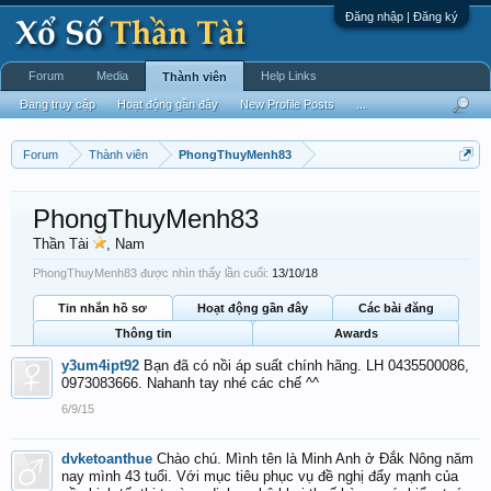
Đăng nhập | Đăng ký
Forum
Media
Help Links
Thành viên
Đang truy cập
Hoạt động gần đây
New Profile Posts
...
Forum
Thành viên
PhongThuyMenh83
PhongThuyMenh83
Thần Tài
, Nam
PhongThuyMenh83 được nhìn thấy lần cuối:
13/10/18
Tin nhắn hồ sơ
Hoạt động gần đây
Các bài đăng
Thông tin
Awards
y3um4ipt92
Bạn đã có nồi áp suất chính hãng. LH 0435500086,
0973083666. Nahanh tay nhé các chế ^^
6/9/15
dvketoanthue
Chào chú. Mình tên là Minh Anh ở Đắk Nông năm
nay mình 43 tuổi. Với mục tiêu phục vụ đề nghị đẩy mạnh của