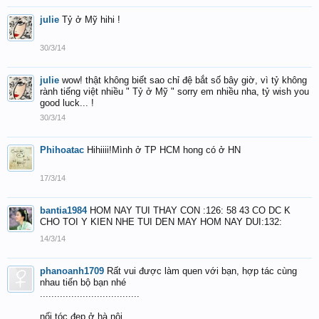
julie
Tỷ ở Mỹ hihi !
30/3/14
julie
wow! thật không biết sao chỉ đệ bắt số bây giờ, vì tỷ không
rành tiếng việt nhiều " Tỷ ở Mỹ " sorry em nhiều nha, tỷ wish you
good luck... !
30/3/14
Phihoatac
Hihiiii!Mình ở TP HCM hong có ở HN
17/3/14
bantia1984
HOM NAY TUI THAY CON :126: 58 43 CO DC K
CHO TOI Y KIEN NHE TUI DEN MAY HOM NAY DUI:132:
14/3/14
phanoanh1709
Rất vui được làm quen với bạn, hợp tác cùng
nhau tiến bộ bạn nhé
...................................
nối tóc đẹp ở hà nội,