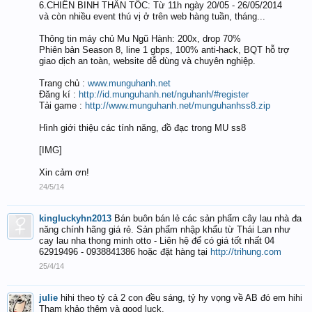
6.CHIẾN BINH THẦN TỐC: Từ 11h ngày 20/05 - 26/05/2014
và còn nhiều event thú vị ở trên web hàng tuần, tháng...
Thông tin máy chủ Mu Ngũ Hành: 200x, drop 70%
Phiên bản Season 8, line 1 gbps, 100% anti-hack, BQT hỗ trợ
giao dịch an toàn, website dễ dùng và chuyên nghiệp.
Trang chủ :
www.munguhanh.net
Đăng kí :
http://id.munguhanh.net/nguhanh/#register
Tải game :
http://www.munguhanh.net/munguhanhss8.zip
Hình giới thiệu các tính năng, đồ đạc trong MU ss8
[IMG]
Xin cảm ơn!
24/5/14
kingluckyhn2013
Bán buôn bán lẻ các sản phẩm cây lau nhà đa
năng chính hãng giá rẻ. Sản phẩm nhập khẩu từ Thái Lan như
cay lau nha thong minh otto - Liên hệ để có giá tốt nhất 04
62919496 - 0938841386 hoặc đặt hàng tại
http://trihung.com
25/4/14
julie
hihi theo tỷ cả 2 con đều sáng, tỷ hy vọng về AB đó em hihi
Tham khảo thêm và good luck.