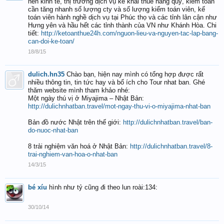
nền kinh tế, thị trường dịch vụ kê khai thuế hàng quý, kiểm toán
cần tăng nhanh số lượng cty và số lượng kiểm toán viên, kế
toán viên hành nghề dịch vụ tại Phúc thọ và các tỉnh lân cận như
Hưng yên và hầu hết các tỉnh thành của VN như Khánh Hòa. Chi
tiết:
http://ketoanthue24h.com/nguon-lieu-va-nguyen-tac-lap-bang-
can-doi-ke-toan/
18/8/15
dulich.hn35
Chào bạn, hiện nay mình có tổng hợp được rất
nhiều thông tin, tin tức hay và bổ ích cho Tour nhat ban. Ghé
thăm website mình tham khảo nhé:
Một ngày thú vị ở Miyajima – Nhật Bản:
http://dulichnhatban.travel/mot-ngay-thu-vi-o-miyajima-nhat-ban
Bản đồ nước Nhật trên thế giới:
http://dulichnhatban.travel/ban-
do-nuoc-nhat-ban
8 trải nghiệm văn hoá ở Nhật Bản:
http://dulichnhatban.travel/8-
trai-nghiem-van-hoa-o-nhat-ban
14/3/15
bé xíu
hình như tỷ cũng đi theo lun roài:134:
30/10/14