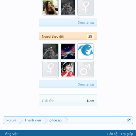
Xem tất cả
Người theo dõi
25
Xem tất cả
Giới tính:
Nam
Forum
Thành viên
phocao
Tiếng Việt
Liên hệ
Trợ giúp