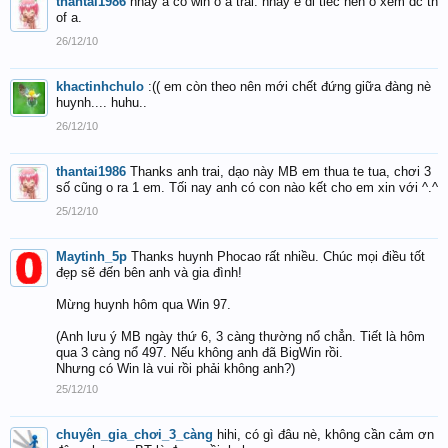
thantai1986
hnay a co win o a trai. hnay e di tiec nen o xem dc tn
of a.
26/12/10
khactinhchulo
:(( em còn theo nên mới chết đứng giữa đàng nè
huynh.... huhu..
26/12/10
thantai1986
Thanks anh trai, dạo này MB em thua te tua, chơi 3
số cũng o ra 1 em. Tối nay anh có con nào kết cho em xin với ^.^
25/12/10
Maytinh_5p
Thanks huynh Phocao rất nhiều. Chúc mọi điều tốt
đẹp sẽ đến bên anh và gia đình!
Mừng huynh hôm qua Win 97.
(Anh lưu ý MB ngày thứ 6, 3 càng thường nổ chẳn. Tiết là hôm
qua 3 càng nổ 497. Nếu không anh đã BigWin rồi.
Nhưng có Win là vui rồi phải không anh?)
25/12/10
chuyên_gia_chơi_3_càng
hihi, có gì đâu nè, không cần cảm ơn