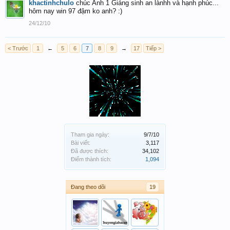
khactinhchulo
chúc Anh 1 Giáng sinh an lànhh và hạnh phúc...
hôm nay win 97 đậm ko anh? :)
24/12/10
< Trước
1
←
5
6
7
8
9
→
17
Tiếp >
Tham gia ngày:
9/7/10
Bài viết:
3,117
Đã được thích:
34,102
Điểm thành tích:
1,094
Đang theo dõi
19