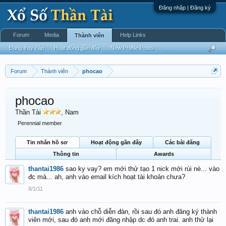
Đăng nhập | Đăng ký
Forum
Media
Help Links
Thành viên
Đang truy cập
Hoạt động gần đây
New Profile Posts
...
Forum
Thành viên
phocao
phocao
Thần Tài
, Nam
Perennial member
Tin nhắn hồ sơ
Hoạt động gần đây
Các bài đăng
Thông tin
Awards
thantai1986
sao ky vay? em mới thử tạo 1 nick mới rùi nè... vào
đc mà... ah, anh vào email kích hoạt tài khoản chưa?
8/1/11
thantai1986
anh vào chỗ diễn đàn, rồi sau đó anh đăng ký thành
viên mới, sau đó anh mới đăng nhập dc đó anh trai. anh thử lại