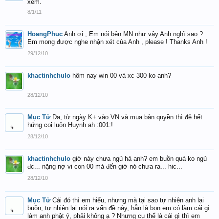
xem.
8/1/11
HoangPhuc
Anh ơi , Em nói bên MN như vậy Anh nghĩ sao ?
Em mong được nghe nhận xét của Anh , please ! Thanks Anh !
29/12/10
khactinhchulo
hôm nay win 00 và xc 300 ko anh?
28/12/10
Mục Tử
Dạ, từ ngày K+ vào VN và mua bản quyền thì đệ hết
hứng coi luôn Huynh ah :001:!
28/12/10
khactinhchulo
giờ này chưa ngủ hả anh? em buồn quá ko ngủ
đc... nặng nợ vi con 00 mà đến giờ nó chưa ra... hic...
28/12/10
Mục Tử
Cái đó thì em hiểu, nhưng mà tại sao tự nhiên anh lại
buồn, tự nhiên lại nói ra vấn đề này, hẳn là bọn em có làm cái gì
làm anh phật ý, phải không ạ ? Nhưng cụ thể là cái gì thì em