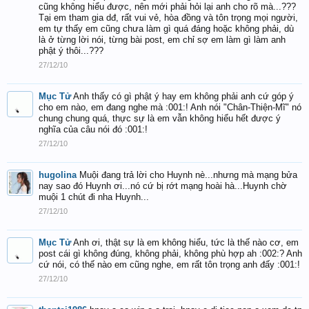
cũng không hiểu được, nên mới phải hỏi lại anh cho rõ mà...???
Tại em tham gia dđ, rất vui vẻ, hòa đồng và tôn trọng mọi người,
em tự thấy em cũng chưa làm gì quá đáng hoặc không phải, dù
là ở từng lời nói, từng bài post, em chỉ sợ em làm gì làm anh
phật ý thôi...???
27/12/10
Mục Tử
Anh thấy có gì phật ý hay em không phải anh cứ góp ý
cho em nào, em đang nghe mà :001:! Anh nói "Chân-Thiện-Mĩ" nó
chung chung quá, thực sự là em vẫn không hiểu hết được ý
nghĩa của câu nói đó :001:!
27/12/10
hugolina
Muội đang trả lời cho Huynh nè...nhưng mà mạng bửa
nay sao đó Huynh ơi...nó cứ bị rớt mạng hoài hà...Huynh chờ
muội 1 chút đi nha Huynh...
27/12/10
Mục Tử
Anh ơi, thật sự là em không hiểu, tức là thế nào cơ, em
post cái gì không đúng, không phải, không phù hợp ah :002:? Anh
cứ nói, có thế nào em cũng nghe, em rất tôn trọng anh đấy :001:!
27/12/10