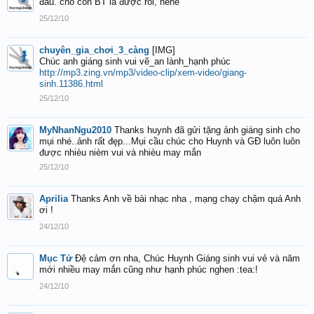
đâu. cho con BT là được rồi, hehe
25/12/10
chuyên_gia_chơi_3_càng
[IMG]
Chúc anh giáng sinh vui vẽ_an lành_hạnh phúc
http://mp3.zing.vn/mp3/video-clip/xem-video/giang-
sinh.11386.html
25/12/10
MyNhanNgu2010
Thanks huynh đã gửi tặng ảnh giáng sinh cho
mụi nhé..ảnh rất đęp...Mụi cầu chúc cho Huynh và GĐ luôn luôn
được nhièu nièm vui và nhièu may mắn
25/12/10
Aprilia
Thanks Anh về bài nhạc nha , mạng chạy chậm quá Anh
ơi !
24/12/10
Mục Tử
Đệ cảm ơn nha, Chúc Huynh Giáng sinh vui vẻ và năm
mới nhiều may mắn cũng như hạnh phúc nghen :tea:!
24/12/10