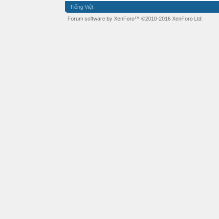
Tiếng Việt
Forum software by XenForo™
©2010-2016 XenForo Ltd.