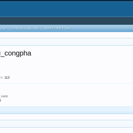
 cập
Hoạt động gần đây
New Profile Posts
u_congpha
ch:
113
í.minh
0