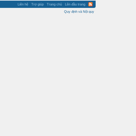
Liên hệ
Trợ giúp
Trang chủ
Lên đầu trang
Quy định và Nội quy