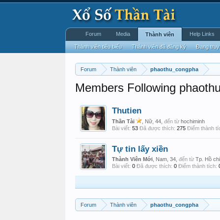
Forum
Media
Help Links
Thành viên
Thành viên tiêu biểu
Thành viên đã đăng ký
Đang truy
Forum
Thành viên
phaothu_congpha
Members Following phaoth
Thutien
Thần Tài
, Nữ, 44,
đến từ
hochiminh
Bài viết:
53
Đã được thích:
275
Điểm thành tí
Tự tin lấy xiền
Thành Viên Mới
, Nam, 34,
đến từ
Tp. Hồ ch
Bài viết:
0
Đã được thích:
0
Điểm thành tích:
Forum
Thành viên
phaothu_congpha