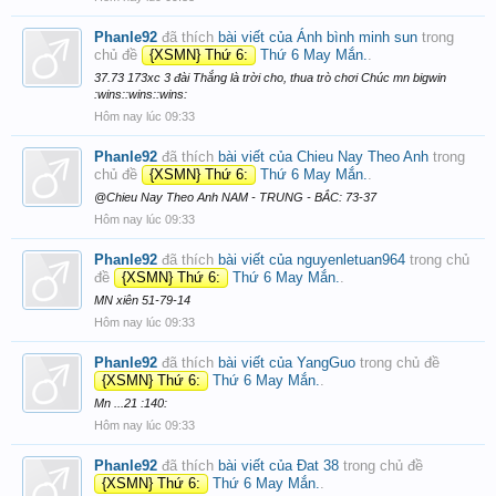
Phanle92
đã thích
bài viết của Ánh bình minh sun
trong
chủ đề
{XSMN} Thứ 6:
Thứ 6 May Mắn.
.
37.73 173xc 3 đài Thắng là trời cho, thua trò chơi Chúc mn bigwin
:wins::wins::wins:
Hôm nay lúc 09:33
Phanle92
đã thích
bài viết của Chieu Nay Theo Anh
trong
chủ đề
{XSMN} Thứ 6:
Thứ 6 May Mắn.
.
@Chieu Nay Theo Anh NAM - TRUNG - BẮC: 73-37
Hôm nay lúc 09:33
Phanle92
đã thích
bài viết của nguyenletuan964
trong chủ
đề
{XSMN} Thứ 6:
Thứ 6 May Mắn.
.
MN xiên 51-79-14
Hôm nay lúc 09:33
Phanle92
đã thích
bài viết của YangGuo
trong chủ đề
{XSMN} Thứ 6:
Thứ 6 May Mắn.
.
Mn ...21 :140:
Hôm nay lúc 09:33
Phanle92
đã thích
bài viết của Đat 38
trong chủ đề
{XSMN} Thứ 6:
Thứ 6 May Mắn.
.