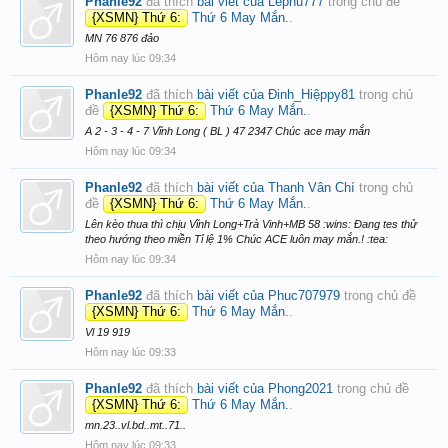
Phanle92
đã thích
bài viết của Lephu777
trong chủ đề
{XSMN} Thứ 6:
Thứ 6 May Mắn.
.
MN 76 876 đảo
Hôm nay lúc 09:34
Phanle92
đã thích
bài viết của Đinh_Hiệppy81
trong chủ
đề
{XSMN} Thứ 6:
Thứ 6 May Mắn.
.
A 2 - 3 - 4 - 7 Vĩnh Long ( BL ) 47 2347 Chúc ace may mắn
Hôm nay lúc 09:34
Phanle92
đã thích
bài viết của Thanh Vân Chí
trong chủ
đề
{XSMN} Thứ 6:
Thứ 6 May Mắn.
.
Lên kèo thua thì chịu Vĩnh Long+Trà Vinh+MB 58 :wins: Đang tes thử
theo hướng theo miền Tỉ lệ 1% Chúc ACE luôn may mắn.! :tea:
Hôm nay lúc 09:34
Phanle92
đã thích
bài viết của Phuc707979
trong chủ đề
{XSMN} Thứ 6:
Thứ 6 May Mắn.
.
Vl 19 919
Hôm nay lúc 09:33
Phanle92
đã thích
bài viết của Phong2021
trong chủ đề
{XSMN} Thứ 6:
Thứ 6 May Mắn.
.
mn.23..vl.bd..mt..71..
Hôm nay lúc 09:33