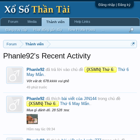
Đăng nhập | Đăng ký
Forum
Media
Help Links
Thành viên
Đang truy cập
Hoạt động gần đây
New Profile Posts
...
Forum
Thành viên
Phanle92's Recent Activity
Phanle92
đã trả lời vào chủ đề
{XSMN} Thứ 6:
Thứ 6
May Mắn.
.
Vớt vát dc 678.kkkk vui ghê
49 phút trước
Phanle92
đã thích
bài viết của JIN144
trong chủ đề
{XSMN} Thứ 6:
Thứ 6 May Mắn.
.
Mua gì đánh đó. 28 528 :tea:
Hôm nay lúc 09:34