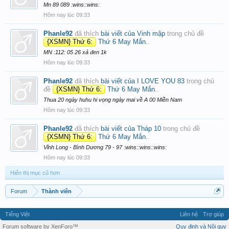
Mn 89 089 :wins::wins:
Hôm nay lúc 09:33
Phanle92
đã thích
bài viết của Vinh mập
trong chủ đề
{XSMN} Thứ 6:
Thứ 6 May Mắn.
.
MN :112: 05 26 xả đen 1k
Hôm nay lúc 09:33
Phanle92
đã thích
bài viết của I LOVE YOU 83
trong chủ
đề
{XSMN} Thứ 6:
Thứ 6 May Mắn.
.
Thua 20 ngày huhu hi vọng ngày mai về A 00 Miền Nam
Hôm nay lúc 09:33
Phanle92
đã thích
bài viết của Tháp 10
trong chủ đề
{XSMN} Thứ 6:
Thứ 6 May Mắn.
.
Vĩnh Long - Bình Dương 79 - 97 :wins::wins::wins:
Hôm nay lúc 09:33
Hiển thị mục cũ hơn
Forum
Thành viên
Tiếng Việt
Liên hệ
Trợ giúp
Forum software by XenForo™
Quy định và Nội quy