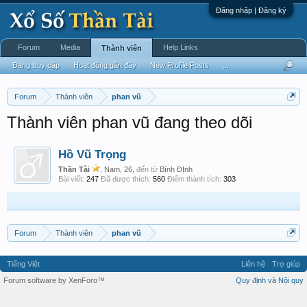
Đăng nhập | Đăng ký
Forum
Media
Help Links
Thành viên
Đang truy cập
Hoạt động gần đây
New Profile Posts
...
Forum
Thành viên
phan vũ
Thành viên phan vũ đang theo dõi
Hồ Vũ Trọng
Thần Tài
, Nam, 26,
đến từ
Bình ĐỊnh
Bài viết:
247
Đã được thích:
560
Điểm thành tích:
303
Forum
Thành viên
phan vũ
Tiếng Việt
Liên hệ
Trợ giúp
Forum software by XenForo™
Quy định và Nội quy