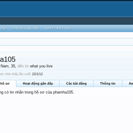
 cập
Hoạt động gần đây
New Profile Posts
a105
, Nam, 35,
đến từ
what you live
c nhìn thấy lần cuối:
22/1/12
 hồ sơ
Hoạt động gần đây
Các bài đăng
Thông tin
Aw
ông có tin nhắn trong hồ sơ của phamha105.