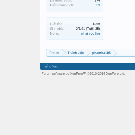
Đã được thích:
174
Điểm thành tích:
339
Giới tính:
Nam
Sinh nhật:
2/1/91
(Tuổi: 35)
Nơi ở:
what you live
Forum
Thành viên
phamha105
Tiếng Việt
Forum software by XenForo™
©2010-2016 XenForo Ltd.