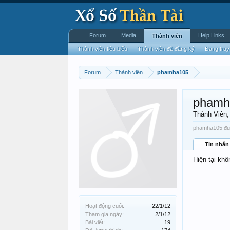
Forum
Media
Help Links
Thành viên
Thành viên tiêu biểu
Thành viên đã đăng ký
Đang truy
Forum
Thành viên
phamha105
phamh
Thành Viên
phamha105 đượ
Tin nhắn
Hiện tại kh
Hoạt động cuối:
22/1/12
Tham gia ngày:
2/1/12
Bài viết:
19