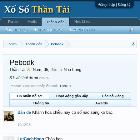
Đăng nhập | Đăng ký
Forum
Media
Help Links
Thành viên
Đang truy cập
Hoạt động gần đây
New Profile Posts
...
Forum
Thành viên
Pebodk
Pebodk
Thần Tài
, Nam, 36,
đến từ
Nha trang
S k viết bài dc ad
23/7/18
Pebodk được nhìn thấy lần cuối:
12/9/19
Tin nhắn hồ sơ
Hoạt động gần đây
Các bài đăng
Thông tin
Awards
Bàn đề
Khánh hòa chiều nay có số nào sáng ko bác
19/12/18
LotGachHong
Chào bạn.