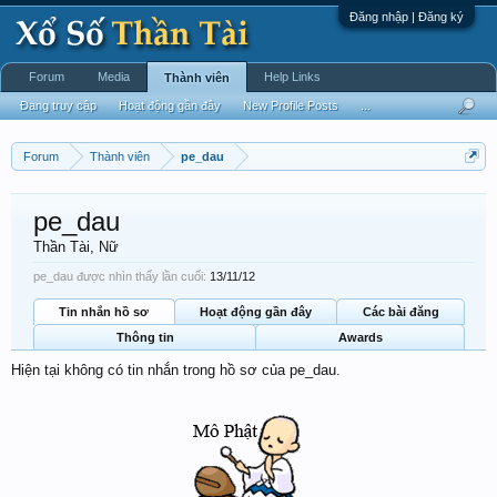
Đăng nhập | Đăng ký
Forum
Media
Help Links
Thành viên
Đang truy cập
Hoạt động gần đây
New Profile Posts
...
Forum
Thành viên
pe_dau
pe_dau
Thần Tài
, Nữ
pe_dau được nhìn thấy lần cuối:
13/11/12
Tin nhắn hồ sơ
Hoạt động gần đây
Các bài đăng
Thông tin
Awards
Hiện tại không có tin nhắn trong hồ sơ của pe_dau.