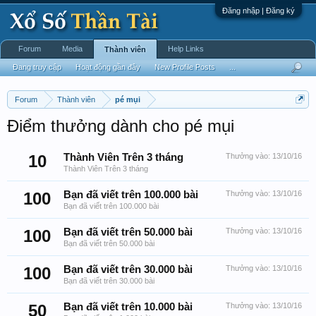
Đăng nhập | Đăng ký
Forum
Media
Help Links
Thành viên
Đang truy cập
Hoạt động gần đây
New Profile Posts
...
Forum
Thành viên
pé mụi
Điểm thưởng dành cho pé mụi
10
Thành Viên Trên 3 tháng
Thưởng vào:
13/10/16
Thành Viên Trên 3 tháng
100
Bạn đã viết trên 100.000 bài
Thưởng vào:
13/10/16
Bạn đã viết trên 100.000 bài
100
Bạn đã viết trên 50.000 bài
Thưởng vào:
13/10/16
Bạn đã viết trên 50.000 bài
100
Bạn đã viết trên 30.000 bài
Thưởng vào:
13/10/16
Bạn đã viết trên 30.000 bài
50
Bạn đã viết trên 10.000 bài
Thưởng vào:
13/10/16