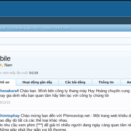
 cập
Hoạt động gần đây
New Profile Posts
ile
, Nam
 nhìn thấy lần cuối:
5/1/18
 hồ sơ
Hoạt động gần đây
Các bài đăng
Thông tin
Aw
hhesakura4
Chào bạn. Mình bên công ty thang máy Huy Hoàng chuyên cung 
ay gia dinh nếu bạn quan tâm hãy liên lạc với công ty chúng tôi
6/12/15
phimtophay
Chào mừng bạn đến với Phimsextop.net - Một trang web khiêu dâ
ao đầy đủ tất cả các thể loại khác nhau.
o nhu cầu xem phim {***} để giải trí nhiều người đang ngày càng quan tâm 
hững giây phút thư giãn vui tối thượng.