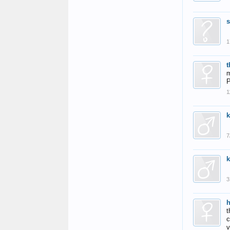
s
1
t
m
P
1
7
3
h
t
c
v