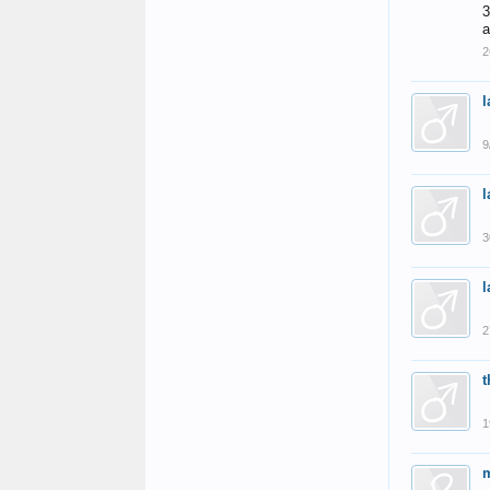
3
a
2
l
9
l
3
l
2
1