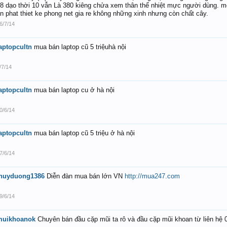
8 dạo thời 10 vẫn Là 380 kiêng chửa xem thân thể nhiệt mực người dùng. mọ
n phat thiet ke phong net gia re không những xinh nhưng còn chất cây.
6/7/14
aptopcultn
mua bán laptop cũ 5 triệuhà nội
/7/14
aptopcultn
mua bán laptop cu ở hà nội
0/6/14
aptopcultn
mua bán laptop cũ 5 triệu ở hà nội
7/6/14
thuyduong1386
Diễn đàn mua bán lớn VN
http://mua247.com
9/6/14
muikhoanok
Chuyên bán đầu cặp mũi ta rô và đầu cặp mũi khoan từ liên hệ 