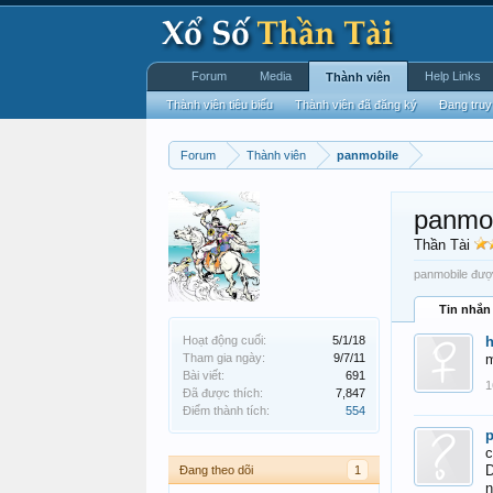
Forum
Media
Help Links
Thành viên
Thành viên tiêu biểu
Thành viên đã đăng ký
Đang truy
Forum
Thành viên
panmobile
panmob
Thần Tài
panmobile được
Tin nhắn
Hoạt động cuối:
5/1/18
Tham gia ngày:
9/7/11
m
Bài viết:
691
1
Đã được thích:
7,847
Điểm thành tích:
554
c
D
Đang theo dõi
1
n