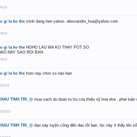
/6/14
o gi la ko the
minh dang tren yahoo. alessandro_hua@yahoo.com
/4/14
o gi la ko the
HOHO LAU WA KO THAY PÓT SO
DAO NAY SAO ROI BAN
/3/14
o gi la ko the
hom nay chon so nào bạn
5/2/14
CHAU TINH TRI_@
mua sach du doan tu trụ của thiệu vỹ hoa doa , phai luận
1/12/13
CHAU TINH TRI_@
dạo này luyện công đến đau rồi bạn. lúc này ít thấy lên s