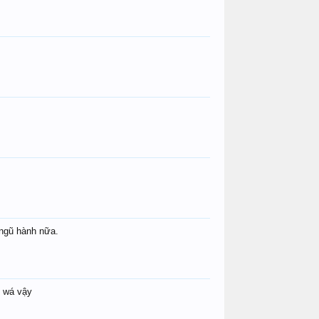
 ngũ hành nữa.
ố wá vậy