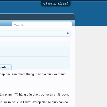
Đăng nhập | Đăng ký
ards
cấp các sản phẩm thang may gia dinh và thang
m phim {***} hàng đầu cho trực tuyến chất lượng
nên sự ra đời của PhimSexTop.Net sẽ giúp bạn có