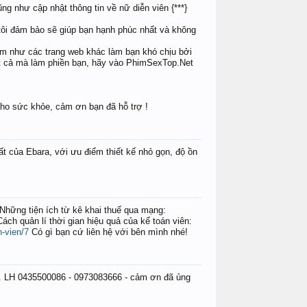
ng như cập nhật thông tin về nữ diễn viên {***}
DucHuy
 tôi đảm bảo sẽ giúp bạn hạnh phúc nhất và không
him như các trang web khác làm bạn khó chịu bởi
t cả mà làm phiền bạn, hãy vào PhimSexTop.Net
DucHuy
pebidao02
cho sức khỏe, cảm ơn bạn đã hỗ trợ !
 của Ebara, với ưu điểm thiết kế nhỏ gọn, độ ồn
Những tiện ích từ kê khai thuế qua mạng:
ách quản lí thời gian hiệu quả của kế toán viên:
n-vien/7
Có gì bạn cứ liên hệ với bên mình nhé!
hí. LH 0435500086 - 0973083666 - cảm ơn đã ủng