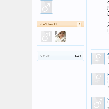
C
p
V
b
B
t
Người theo dõi
2
đ
[
B
-
1
a
Giới tính:
Nam
t
2
h
h
2
h
3