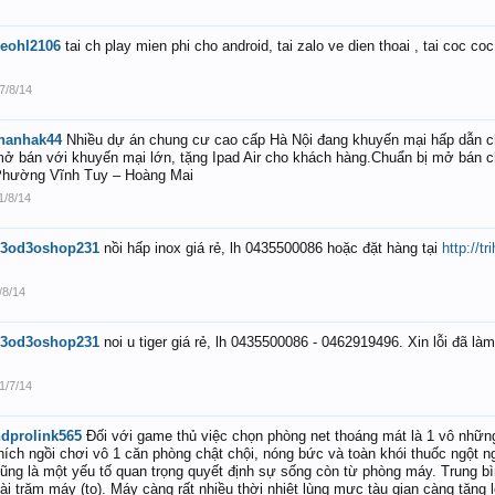
eohl2106
tai ch play mien phi cho android, tai zalo ve dien thoai , tai coc coc
7/8/14
hanhak44
Nhiều dự án chung cư cao cấp Hà Nội đang khuyến mại hấp dẫn 
ở bán với khuyến mại lớn, tặng Ipad Air cho khách hàng.Chuẩn bị mở bán
hường Vĩnh Tuy – Hoàng Mai
1/8/14
k3od3oshop231
nồi hấp inox giá rẻ, lh 0435500086 hoặc đặt hàng tại
http://t
/8/14
k3od3oshop231
noi u tiger giá rẻ, lh 0435500086 - 0462919496. Xin lỗi đã làm
1/7/14
dprolink565
Đối với game thủ việc chọn phòng net thoáng mát là 1 vô những 
hích ngồi chơi vô 1 căn phòng chật chội, nóng bức và toàn khói thuốc ngột n
ũng là một yếu tố quan trọng quyết định sự sống còn từ phòng máy. Trung bì
ài trăm máy (to). Máy càng rất nhiều thời nhiệt lùng mực tàu gian càng tăng l