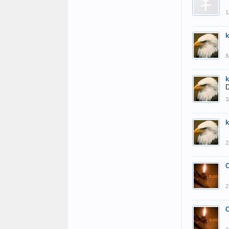
1
k
8
k
3
k
2
2