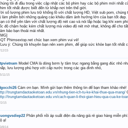
húng tôi đi đầu trong việc cập nhật các bộ phim hay các bộ phim mới nhất cũ
him tốt nhất được biết đến từ khắp nơi trên thế giới.
ới số lượng phim lưu trữ khổng lồ với chất lượng HD, Việt sub porn, chúng
ị làm phiền bởi những quảng cáo khiêu dâm ảnh hưởng lớn của bạn tốt đẹp.
ạn có thể yên tâm với chất lượng độ nét cao và nói lắp hoặc lag khi xem p
ốc độ chậm hoặc kém chất lượng mà video độ nét mờ nhạt, không để cho tấ
ảm bảo bạn thoải mái nhất.
IMG]
QT Phimsextop.net chúc bạn xem phim vui vẻ!
 Lưu ý: Chúng tôi khuyên bạn nên xem phim, để giúp sức khỏe bạn tốt nhất 
/12/15
tpvietnam
Model CMA là dòng bơm ly tâm trục ngang bằng gang đúc nhỏ nhất
hấp, lưu lượng phù hợp với cấp nước trong các gia đình nhỏ,
5/11/15
Ngocchi26
Cám ơn bạn. Mình gửi bạn thêm thông tin để bạn tham khảo nhé! 
ttp://trungtamdaotaoketoan.edu.vn/nhung-tien-ich-tu-ke-khai-thue-qua-mang/
C
ttp://trungtamdaotaoketoan.edu.vn/cach-quan-li-thoi-gian-hieu-qua-cua-ke-toa
/2/15
duongvsdiep22
Phân phối nồi áp suất điện đa năng giá rẻ giao hàng miễn p
ộ ạ!
0/8/14