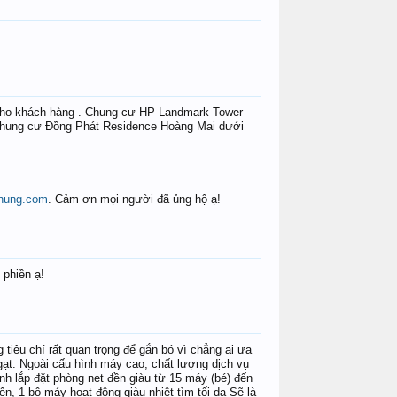
cho khách hàng . Chung cư HP Landmark Tower
 chung cư Đồng Phát Residence Hoàng Mai dưới
rihung.com
. Cảm ơn mọi người đã ủng hộ ạ!
 phiền ạ!
tiêu chí rất quan trọng để gắn bó vì chẳng ai ưa
gạt. Ngoài cấu hình máy cao, chất lượng dịch vụ
nh lắp đặt phòng net đền giàu từ 15 máy (bé) đến
ên, 1 bộ máy hoạt động giàu nhiệt tìm tối da Sẽ là