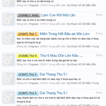
BAC tay oi cho e so dai trung vs
Đăng bởi:
Ongnam
,
17/9/17
trong diễn đàn:
Dự Đoán Xổ Số Miền Bắc
Làm Con Rối Một Lần
Đăng
{XSMB} C Nhật:
BAC tay oi cho e so mien trung vs
Đăng bởi:
Ongnam
,
17/9/17
trong diễn đàn:
Dự Đoán Xổ Số Miền Bắc
Miền Trung Hết Bão-ae Win Lớn
Đăng
{XSMT} Thứ 7:
bac oi chieu nay da nang bac danh con gi cho e theo vs dao nay e thua
qua ko bt trug lo la gi
Đăng bởi:
Ongnam
,
16/9/17
trong diễn đàn:
Dự Đoán Xổ Số Miền Trung
Thứ 6 Máu Dồn Lên Não ....
Đăng
{XSMB} Thứ 6:
BAC tay cho e xin mot lo mien trung dai gia lai vs bac
Đăng bởi:
Ongnam
,
15/9/17
trong diễn đàn:
Dự Đoán Xổ Số Miền Bắc
Dai Thang Thu 5 !
Đăng
{XSMT} Thứ 5:
BAC oi cho e dai binh dinh vs dao nay e thua qua bac oi
Đăng bởi:
Ongnam
,
14/9/17
trong diễn đàn:
Dự Đoán Xổ Số Miền Trung
Dai Thang Thu 5 !
Đăng
{XSMT} Thứ 5:
may thanh lam on cho e xin mot lo dai binh dinh dao nay e thua qua ko bt
trung lo la gi
Đăng bởi:
Ongnam
,
14/9/17
trong diễn đàn:
Dự Đoán Xổ Số Miền Trung