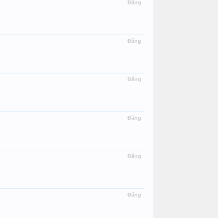
Đăng
Đăng
Đăng
Đăng
Đăng
Đăng