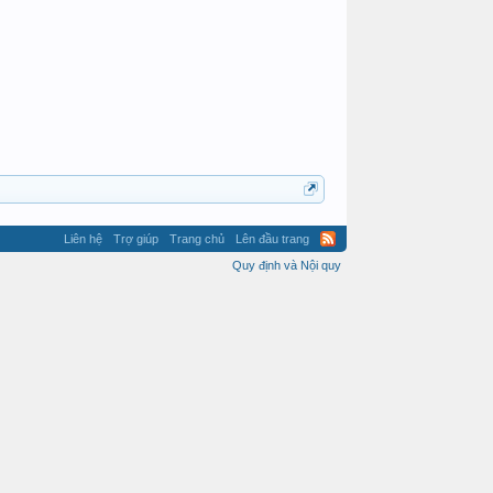
angela
Liên hệ
Trợ giúp
Trang chủ
Lên đầu trang
Quy định và Nội quy