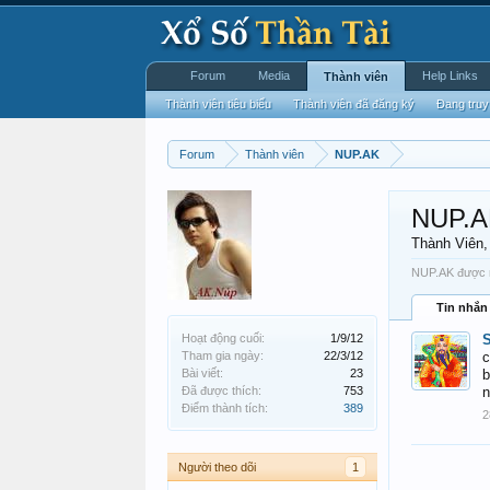
Forum
Media
Help Links
Thành viên
Thành viên tiêu biểu
Thành viên đã đăng ký
Đang truy
Forum
Thành viên
NUP.AK
NUP.A
Thành Viên
NUP.AK được nh
Tin nhắn
Hoạt động cuối:
1/9/12
Tham gia ngày:
22/3/12
c
Bài viết:
23
b
Đã được thích:
753
n
Điểm thành tích:
389
2
Người theo dõi
1