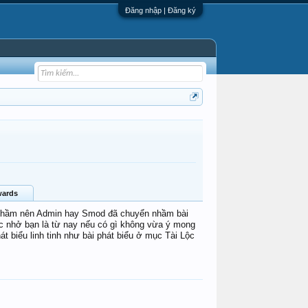
Đăng nhập | Đăng ký
ards
ác nhầm nên Admin hay Smod đã chuyển nhầm bài
 nhở bạn là từ nay nếu có gì không vừa ý mong
t biểu linh tinh như bài phát biểu ở mục Tài Lộc