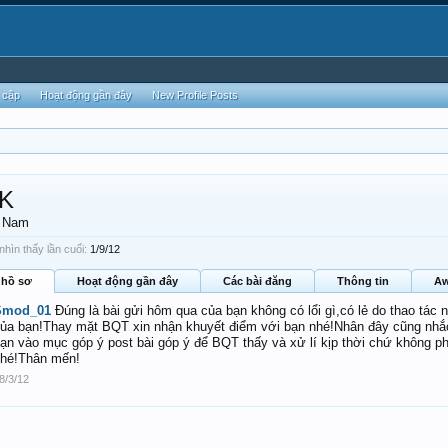
 cập
Hoạt động gần đây
New Profile Posts
K
, Nam
ìn thấy lần cuối:
1/9/12
 hồ sơ
Hoạt động gần đây
Các bài đăng
Thông tin
Aw
Smod_01
Đúng là bài gửi hôm qua của bạn không có lổi gì,có lẻ do thao t
ủa bạn!Thay mặt BQT xin nhận khuyết điểm với bạn nhé!Nhân đây cũng nhắc
ạn vào mục góp ý post bài góp ý để BQT thấy và xử lí kịp thời chứ không phá
hé!Thân mến!
8/3/12