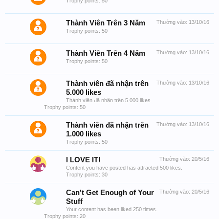
Trophy points: 50
Thành Viên Trên 3 Năm
Thưởng vào:
13/10/16
Trophy points: 50
Thành Viên Trên 4 Năm
Thưởng vào:
13/10/16
Trophy points: 50
Thành viên đã nhận trên
Thưởng vào:
13/10/16
5.000 likes
Thành viên đã nhận trên 5.000 likes
Trophy points: 50
Thành viên đã nhận trên
Thưởng vào:
13/10/16
1.000 likes
Trophy points: 50
I LOVE IT!
Thưởng vào:
20/5/16
Content you have posted has attracted 500 likes.
Trophy points: 30
Can't Get Enough of Your
Thưởng vào:
20/5/16
Stuff
Your content has been liked 250 times.
Trophy points: 20