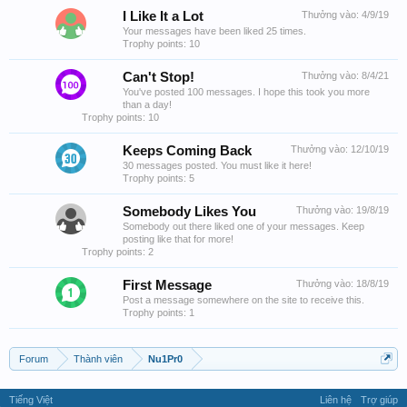
I Like It a Lot
Thưởng vào:
4/9/19
Your messages have been liked 25 times.
Trophy points: 10
Can't Stop!
Thưởng vào:
8/4/21
You've posted 100 messages. I hope this took you more
than a day!
Trophy points: 10
Keeps Coming Back
Thưởng vào:
12/10/19
30 messages posted. You must like it here!
Trophy points: 5
Somebody Likes You
Thưởng vào:
19/8/19
Somebody out there liked one of your messages. Keep
posting like that for more!
Trophy points: 2
First Message
Thưởng vào:
18/8/19
Post a message somewhere on the site to receive this.
Trophy points: 1
Forum
Thành viên
Nu1Pr0
Tiếng Việt
Liên hệ
Trợ giúp