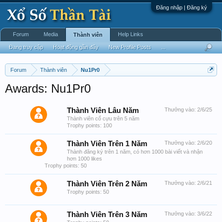
Đăng nhập | Đăng ký
Forum
Media
Help Links
Thành viên
Đang truy cập
Hoạt động gần đây
New Profile Posts
...
Forum
Thành viên
Nu1Pr0
Awards: Nu1Pr0
Thành Viên Lâu Năm
Thưởng vào:
2/6/25
Thành viên cổ cựu trên 5 năm
Trophy points: 100
Thành Viên Trên 1 Năm
Thưởng vào:
2/6/20
Thành đăng ký trên 1 năm, có hơn 1000 bài viết và nhận
hơn 1000 likes
Trophy points: 50
Thành Viên Trên 2 Năm
Thưởng vào:
2/6/21
Trophy points: 50
Thành Viên Trên 3 Năm
Thưởng vào:
3/6/22