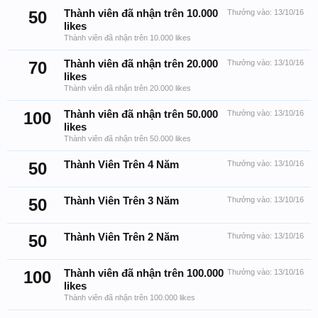
50
Thành viên đã nhận trên 10.000
Thưởng vào:
13/10/16
likes
Thành viên đã nhận trên 10.000 likes
70
Thành viên đã nhận trên 20.000
Thưởng vào:
13/10/16
likes
Thành viên đã nhận trên 20.000 likes
100
Thành viên đã nhận trên 50.000
Thưởng vào:
13/10/16
likes
Thành viên đã nhận trên 50.000 likes
50
Thành Viên Trên 4 Năm
Thưởng vào:
13/10/16
50
Thành Viên Trên 3 Năm
Thưởng vào:
13/10/16
50
Thành Viên Trên 2 Năm
Thưởng vào:
13/10/16
100
Thành viên đã nhận trên 100.000
Thưởng vào:
13/10/16
likes
Thành viên đã nhận trên 100.000 likes