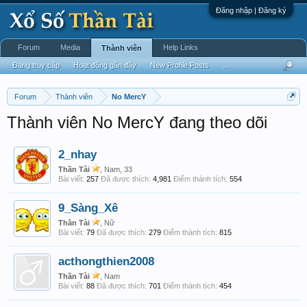
Đăng nhập | Đăng ký
Forum
Media
Help Links
Thành viên
Đang truy cập
Hoạt động gần đây
New Profile Posts
...
Forum
Thành viên
No MercY
Thành viên No MercY đang theo dõi
2_nhay
Thần Tài
, Nam, 33
Bài viết:
257
Đã được thích:
4,981
Điểm thành tích:
554
9_Sàng_Xê
Thần Tài
, Nữ
Bài viết:
79
Đã được thích:
279
Điểm thành tích:
815
acthongthien2008
Thần Tài
, Nam
Bài viết:
88
Đã được thích:
701
Điểm thành tích:
454