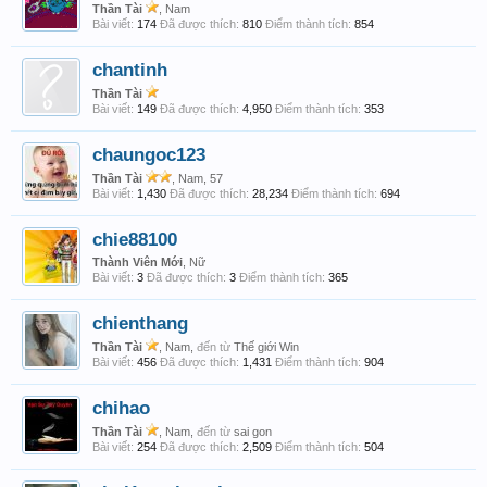
Thần Tài
, Nam
Bài viết:
174
Đã được thích:
810
Điểm thành tích:
854
chantinh
Thần Tài
Bài viết:
149
Đã được thích:
4,950
Điểm thành tích:
353
chaungoc123
Thần Tài
, Nam, 57
Bài viết:
1,430
Đã được thích:
28,234
Điểm thành tích:
694
chie88100
Thành Viên Mới
, Nữ
Bài viết:
3
Đã được thích:
3
Điểm thành tích:
365
chienthang
Thần Tài
, Nam,
đến từ
Thế giới Win
Bài viết:
456
Đã được thích:
1,431
Điểm thành tích:
904
chihao
Thần Tài
, Nam,
đến từ
sai gon
Bài viết:
254
Đã được thích:
2,509
Điểm thành tích:
504