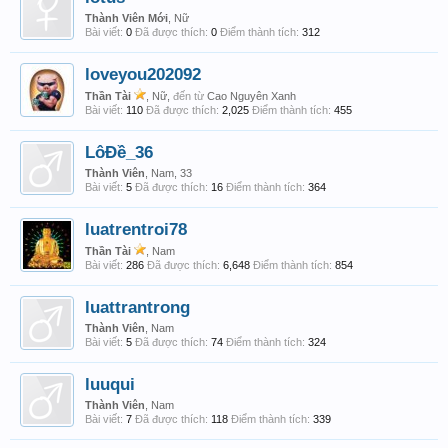
Thành Viên Mới
, Nữ
Bài viết:
0
Đã được thích:
0
Điểm thành tích:
312
loveyou202092
Thần Tài
, Nữ,
đến từ
Cao Nguyên Xanh
Bài viết:
110
Đã được thích:
2,025
Điểm thành tích:
455
LôĐề_36
Thành Viên
, Nam, 33
Bài viết:
5
Đã được thích:
16
Điểm thành tích:
364
luatrentroi78
Thần Tài
, Nam
Bài viết:
286
Đã được thích:
6,648
Điểm thành tích:
854
luattrantrong
Thành Viên
, Nam
Bài viết:
5
Đã được thích:
74
Điểm thành tích:
324
luuqui
Thành Viên
, Nam
Bài viết:
7
Đã được thích:
118
Điểm thành tích:
339