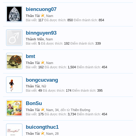
biencuong07
Thần Tài
, Nam
Bài viết:
117
Đã được thích:
850
Điểm thành tích:
854
binnguyen93
Thành Viên
, Nam
Bài viết:
5
Đã được thích:
192
Điểm thành tích:
339
bmt
Thần Tài
, Nam
Bài viết:
162
Đã được thích:
1,504
Điểm thành tích:
454
bongcucvang
Thần Tài
, Nữ
Bài viết:
49
Đã được thích:
174
Điểm thành tích:
395
BonSu
Thần Tài
, Nam, 34,
đến từ
Thiên Đường
Bài viết:
175
Đã được thích:
3,734
Điểm thành tích:
454
buicongthuc1
Thần Tài
, Nam, 28