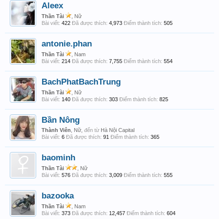
Aleex
Thần Tài
, Nữ
Bài viết:
422
Đã được thích:
4,973
Điểm thành tích:
505
antonie.phan
Thần Tài
, Nam
Bài viết:
214
Đã được thích:
7,755
Điểm thành tích:
554
BachPhatBachTrung
Thần Tài
, Nữ
Bài viết:
140
Đã được thích:
303
Điểm thành tích:
825
Bần Nông
Thành Viên
, Nữ,
đến từ
Hà Nội Capital
Bài viết:
6
Đã được thích:
91
Điểm thành tích:
365
baominh
Thần Tài
, Nữ
Bài viết:
576
Đã được thích:
3,009
Điểm thành tích:
555
bazooka
Thần Tài
, Nam
Bài viết:
373
Đã được thích:
12,457
Điểm thành tích:
604