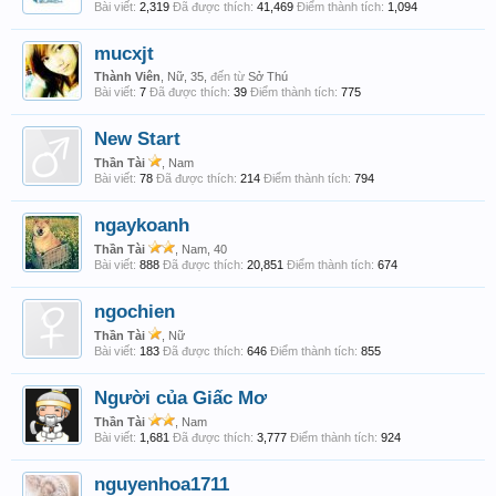
Bài viết:
2,319
Đã được thích:
41,469
Điểm thành tích:
1,094
mucxjt
Thành Viên
, Nữ, 35,
đến từ
Sở Thú
Bài viết:
7
Đã được thích:
39
Điểm thành tích:
775
New Start
Thần Tài
, Nam
Bài viết:
78
Đã được thích:
214
Điểm thành tích:
794
ngaykoanh
Thần Tài
, Nam, 40
Bài viết:
888
Đã được thích:
20,851
Điểm thành tích:
674
ngochien
Thần Tài
, Nữ
Bài viết:
183
Đã được thích:
646
Điểm thành tích:
855
Người của Giấc Mơ
Thần Tài
, Nam
Bài viết:
1,681
Đã được thích:
3,777
Điểm thành tích:
924
nguyenhoa1711