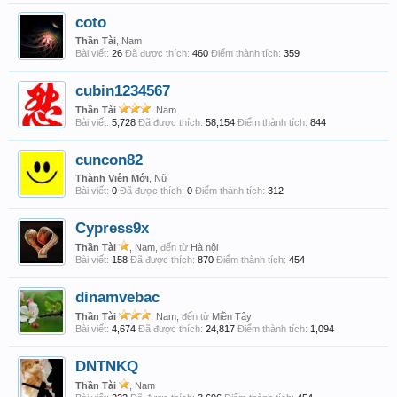
coto
Thần Tài
, Nam
Bài viết:
26
Đã được thích:
460
Điểm thành tích:
359
cubin1234567
Thần Tài
, Nam
Bài viết:
5,728
Đã được thích:
58,154
Điểm thành tích:
844
cuncon82
Thành Viên Mới
, Nữ
Bài viết:
0
Đã được thích:
0
Điểm thành tích:
312
Cypress9x
Thần Tài
, Nam,
đến từ
Hà nội
Bài viết:
158
Đã được thích:
870
Điểm thành tích:
454
dinamvebac
Thần Tài
, Nam,
đến từ
Miền Tây
Bài viết:
4,674
Đã được thích:
24,817
Điểm thành tích:
1,094
DNTNKQ
Thần Tài
, Nam