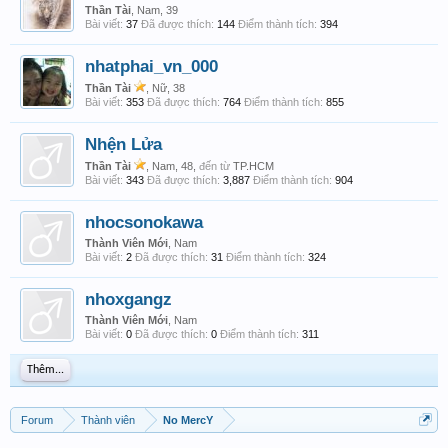
Thần Tài
, Nam, 39
Bài viết:
37
Đã được thích:
144
Điểm thành tích:
394
nhatphai_vn_000
Thần Tài
, Nữ, 38
Bài viết:
353
Đã được thích:
764
Điểm thành tích:
855
Nhện Lửa
Thần Tài
, Nam, 48,
đến từ
TP.HCM
Bài viết:
343
Đã được thích:
3,887
Điểm thành tích:
904
nhocsonokawa
Thành Viên Mới
, Nam
Bài viết:
2
Đã được thích:
31
Điểm thành tích:
324
nhoxgangz
Thành Viên Mới
, Nam
Bài viết:
0
Đã được thích:
0
Điểm thành tích:
311
Thêm...
Forum
Thành viên
No MercY