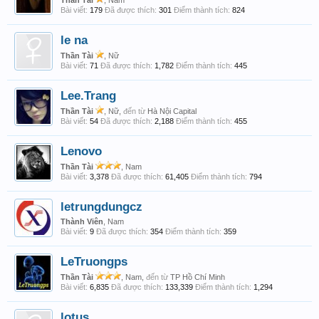
Thần Tài
, Nam
Bài viết:
179
Đã được thích:
301
Điểm thành tích:
824
le na
Thần Tài
, Nữ
Bài viết:
71
Đã được thích:
1,782
Điểm thành tích:
445
Lee.Trang
Thần Tài
, Nữ,
đến từ
Hà Nội Capital
Bài viết:
54
Đã được thích:
2,188
Điểm thành tích:
455
Lenovo
Thần Tài
, Nam
Bài viết:
3,378
Đã được thích:
61,405
Điểm thành tích:
794
letrungdungcz
Thành Viên
, Nam
Bài viết:
9
Đã được thích:
354
Điểm thành tích:
359
LeTruongps
Thần Tài
, Nam,
đến từ
TP Hồ Chí Minh
Bài viết:
6,835
Đã được thích:
133,339
Điểm thành tích:
1,294
lotus