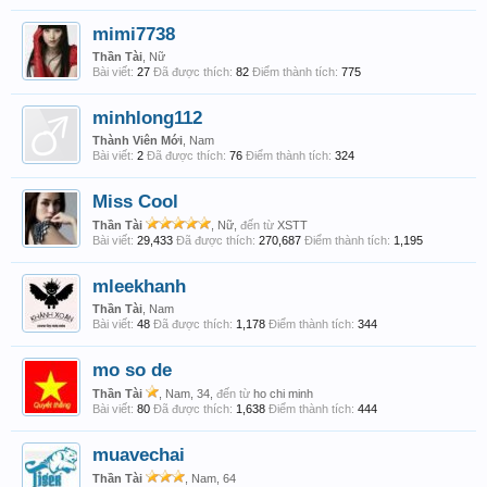
mimi7738
Thần Tài
, Nữ
Bài viết:
27
Đã được thích:
82
Điểm thành tích:
775
minhlong112
Thành Viên Mới
, Nam
Bài viết:
2
Đã được thích:
76
Điểm thành tích:
324
Miss Cool
Thần Tài
, Nữ,
đến từ
XSTT
Bài viết:
29,433
Đã được thích:
270,687
Điểm thành tích:
1,195
mleekhanh
Thần Tài
, Nam
Bài viết:
48
Đã được thích:
1,178
Điểm thành tích:
344
mo so de
Thần Tài
, Nam, 34,
đến từ
ho chi minh
Bài viết:
80
Đã được thích:
1,638
Điểm thành tích:
444
muavechai
Thần Tài
, Nam, 64