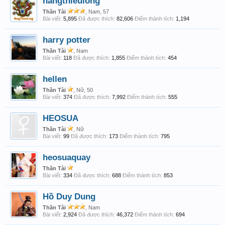
hangthieulong
Thần Tài
, Nam, 57
Bài viết:
5,895
Đã được thích:
82,606
Điểm thành tích:
1,194
harry potter
Thần Tài
, Nam
Bài viết:
118
Đã được thích:
1,855
Điểm thành tích:
454
hellen
Thần Tài
, Nữ, 50
Bài viết:
374
Đã được thích:
7,992
Điểm thành tích:
555
HEOSUA
Thần Tài
, Nữ
Bài viết:
99
Đã được thích:
173
Điểm thành tích:
795
heosuaquay
Thần Tài
Bài viết:
334
Đã được thích:
688
Điểm thành tích:
853
Hồ Duy Dung
Thần Tài
, Nam
Bài viết:
2,924
Đã được thích:
46,372
Điểm thành tích:
694