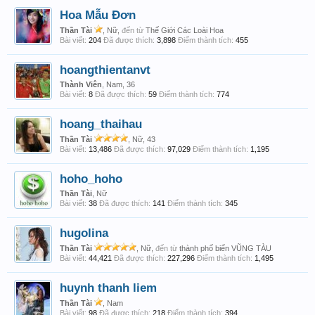
Hoa Mẫu Đơn
Thần Tài
, Nữ,
đến từ
Thế Giới Các Loài Hoa
Bài viết:
204
Đã được thích:
3,898
Điểm thành tích:
455
hoangthientanvt
Thành Viên
, Nam, 36
Bài viết:
8
Đã được thích:
59
Điểm thành tích:
774
hoang_thaihau
Thần Tài
, Nữ, 43
Bài viết:
13,486
Đã được thích:
97,029
Điểm thành tích:
1,195
hoho_hoho
Thần Tài
, Nữ
Bài viết:
38
Đã được thích:
141
Điểm thành tích:
345
hugolina
Thần Tài
, Nữ,
đến từ
thành phố biển VŨNG TÀU
Bài viết:
44,421
Đã được thích:
227,296
Điểm thành tích:
1,495
huynh thanh liem
Thần Tài
, Nam
Bài viết:
98
Đã được thích:
218
Điểm thành tích:
394