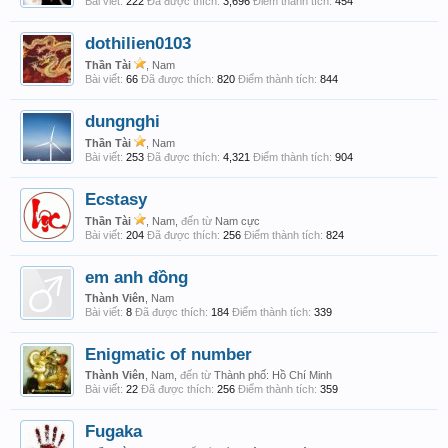
Bài viết:
222
Đã được thích:
3,696
Điểm thành tích:
454
dothilien0103
Thần Tài
, Nam
Bài viết:
66
Đã được thích:
820
Điểm thành tích:
844
dungnghi
Thần Tài
, Nam
Bài viết:
253
Đã được thích:
4,321
Điểm thành tích:
904
Ecstasy
Thần Tài
, Nam,
đến từ
Nam cực
Bài viết:
204
Đã được thích:
256
Điểm thành tích:
824
em anh đồng
Thành Viên
, Nam
Bài viết:
8
Đã được thích:
184
Điểm thành tích:
339
Enigmatic of number
Thành Viên
, Nam,
đến từ
Thành phố: Hồ Chí Minh
Bài viết:
22
Đã được thích:
256
Điểm thành tích:
359
Fugaka