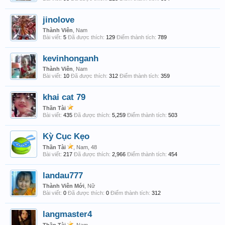
jinolove
Thành Viên
, Nam
Bài viết:
5
Đã được thích:
129
Điểm thành tích:
789
kevinhonganh
Thành Viên
, Nam
Bài viết:
10
Đã được thích:
312
Điểm thành tích:
359
khai cat 79
Thần Tài
Bài viết:
435
Đã được thích:
5,259
Điểm thành tích:
503
Kỳ Cục Kẹo
Thần Tài
, Nam, 48
Bài viết:
217
Đã được thích:
2,966
Điểm thành tích:
454
landau777
Thành Viên Mới
, Nữ
Bài viết:
0
Đã được thích:
0
Điểm thành tích:
312
langmaster4