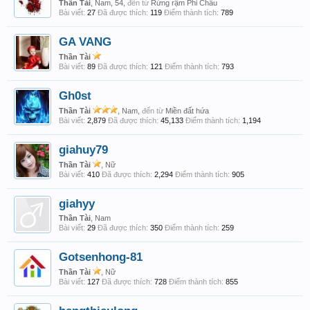
Thần Tài
, Nam, 54,
đến từ
Rừng rậm Phi Châu
Bài viết:
27
Đã được thích:
119
Điểm thành tích:
789
GA VANG
Thần Tài
Bài viết:
89
Đã được thích:
121
Điểm thành tích:
793
Gh0st
Thần Tài
, Nam,
đến từ
Miền đất hứa
Bài viết:
2,879
Đã được thích:
45,133
Điểm thành tích:
1,194
giahuy79
Thần Tài
, Nữ
Bài viết:
410
Đã được thích:
2,294
Điểm thành tích:
905
giahyy
Thần Tài
, Nam
Bài viết:
29
Đã được thích:
350
Điểm thành tích:
259
Gotsenhong-81
Thần Tài
, Nữ
Bài viết:
127
Đã được thích:
728
Điểm thành tích:
855