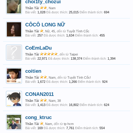
choi1ty_chozui
Thần Tài
, Nam
Bài viết:
1,028
Đã được thích:
25,015
Điểm thành tích:
694
CÔCÔ LONG NỮ
Thần Tài
, Nữ, 45,
đến từ
Tuyệt Tình Cốc
Bài viết:
257
Đã được thích:
1,634
Điểm thành tích:
455
CoEmLaDu
Thần Tài
,
đến từ
Taipei
Bài viết:
22,971
Đã được thích:
138,374
Điểm thành tích:
1,394
coitien
Thần Tài
, Nam,
đến từ
Tuyệt Tình Cốc!
Bài viết:
1,672
Đã được thích:
1,266
Điểm thành tích:
924
CONAN2011
Thần Tài
, Nam, 38
Bài viết:
1,413
Đã được thích:
16,802
Điểm thành tích:
624
cong_ktruc
Thần Tài
, Nam,
đến từ
tp hcm
Bài viết:
169
Đã được thích:
7,761
Điểm thành tích:
554