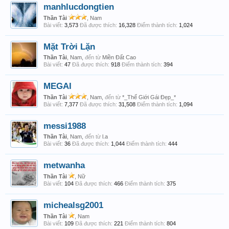
manhlucdongtien
Thần Tài
, Nam
Bài viết:
3,573
Đã được thích:
16,328
Điểm thành tích:
1,024
Mặt Trời Lặn
Thần Tài
, Nam,
đến từ
Miền Đất Cao
Bài viết:
47
Đã được thích:
918
Điểm thành tích:
394
MEGAI
Thần Tài
, Nam,
đến từ
*_Thế Giới Gái Đẹp_*
Bài viết:
7,377
Đã được thích:
31,508
Điểm thành tích:
1,094
messi1988
Thần Tài
, Nam,
đến từ
l.a
Bài viết:
36
Đã được thích:
1,044
Điểm thành tích:
444
metwanha
Thần Tài
, Nữ
Bài viết:
104
Đã được thích:
466
Điểm thành tích:
375
michealsg2001
Thần Tài
, Nam
Bài viết:
109
Đã được thích:
221
Điểm thành tích:
804