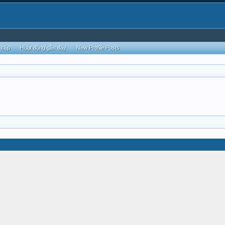
 cập
Hoạt động gần đây
New Profile Posts