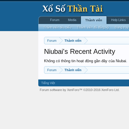
Forum
Media
Help Links
Thành viên
Thành viên tiêu biểu
Thành viên đã đăng ký
Đang truy
Forum
Thành viên
Niubai's Recent Activity
Không có thông tin hoạt động gần đây của Niubai.
Forum
Thành viên
Tiếng Việt
Forum software by XenForo™
©2010-2016 XenForo Ltd.