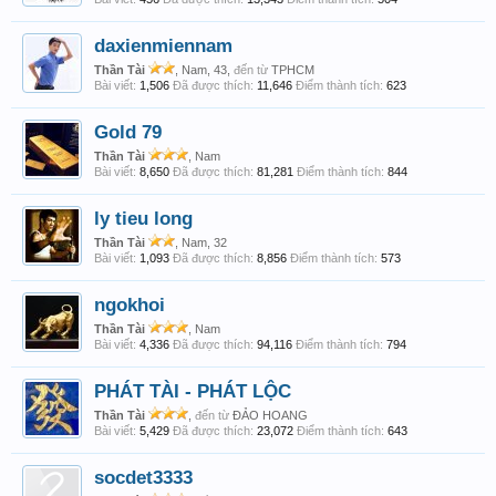
daxienmiennam
Thần Tài
, Nam, 43,
đến từ
TPHCM
Bài viết:
1,506
Đã được thích:
11,646
Điểm thành tích:
623
Gold 79
Thần Tài
, Nam
Bài viết:
8,650
Đã được thích:
81,281
Điểm thành tích:
844
ly tieu long
Thần Tài
, Nam, 32
Bài viết:
1,093
Đã được thích:
8,856
Điểm thành tích:
573
ngokhoi
Thần Tài
, Nam
Bài viết:
4,336
Đã được thích:
94,116
Điểm thành tích:
794
PHÁT TÀI - PHÁT LỘC
Thần Tài
,
đến từ
ĐẢO HOANG
Bài viết:
5,429
Đã được thích:
23,072
Điểm thành tích:
643
socdet3333