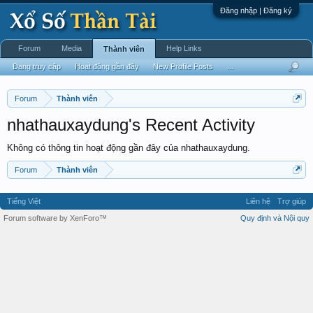
Đăng nhập | Đăng ký
Forum
Media
Help Links
Thành viên
Đang truy cập
Hoạt động gần đây
New Profile Posts
...
Forum
Thành viên
nhathauxaydung's Recent Activity
Không có thông tin hoạt động gần đây của nhathauxaydung.
Forum
Thành viên
Tiếng Việt
Liên hệ
Trợ giúp
Forum software by XenForo™
Quy định và Nội quy