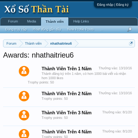
Đăng nhập | Đăng ký
Forum
Media
Help Links
Thành viên
Đang truy cập
Hoạt động gần đây
New Profile Posts
...
Forum
Thành viên
nhathaitrieu6
Awards: nhathaitrieu6
Thành Viên Trên 1 Năm
Thưởng vào:
13/10/16
Thành đăng ký trên 1 năm, có hơn 1000 bài viết và nhận
hơn 1000 likes
Trophy points: 50
Thành Viên Trên 2 Năm
Thưởng vào:
13/10/16
Trophy points: 50
Thành Viên Trên 3 Năm
Thưởng vào:
8/1/20
Trophy points: 50
Thành Viên Trên 4 Năm
Thưởng vào:
8/1/20
Trophy points: 50