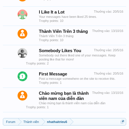
I Like It a Lot
Thưởng vào:
20/5/16
Your messages have been liked 25 times.
Trophy points: 10
Thành Viên Trên 3 tháng
Thưởng vào:
13/10/16
Thành Viên Trên 3 tháng
Trophy points: 10
Somebody Likes You
Thưởng vào:
20/5/16
Somebody out there liked one of your messages. Keep
posting like that for more!
Trophy points: 2
First Message
Thưởng vào:
20/5/16
Post a message somewhere on the site to receive this.
Trophy points: 1
Chào mừng bạn là thành
Thưởng vào:
13/10/16
viên nam của diễn đàn
Chào mừng bạn là thành viên nam của diễn đàn
Trophy points: 1
Forum
Thành viên
nhathaitrieu6