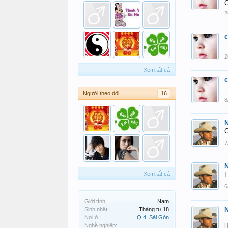
C
2
2
Xem tất cả
Người theo dõi
16
8
N
C
7
N
Xem tất cả
H
6
Giới tính:
Nam
N
Sinh nhật:
Tháng tư 18
Nơi ở:
Q.4. Sài Gòn
[
Nghề nghiệp: