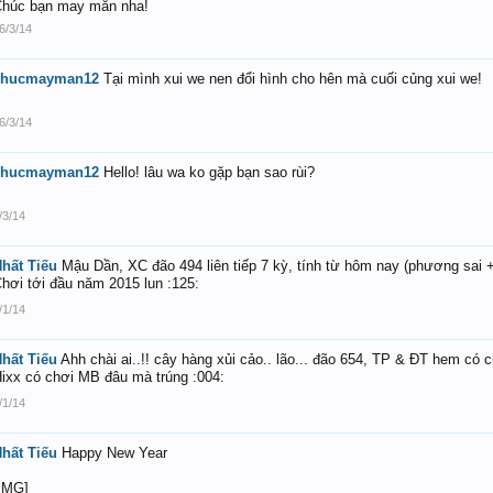
húc bạn may mắn nha!
6/3/14
chucmayman12
Tại mình xui we nen đổi hình cho hên mà cuối củng xui we!
6/3/14
chucmayman12
Hello! lâu wa ko gặp bạn sao rùi?
/3/14
hất Tiếu
Mậu Dần, XC đão 494 liên tiếp 7 kỳ, tính từ hôm nay (phương sai +-
hơi tới đầu năm 2015 lun :125:
/1/14
hất Tiếu
Ahh chài ai..!! cây hàng xủi cảo.. lão... đão 654, TP & ĐT hem có 
ixx có chơi MB đâu mà trúng :004:
/1/14
hất Tiếu
Happy New Year
IMG]