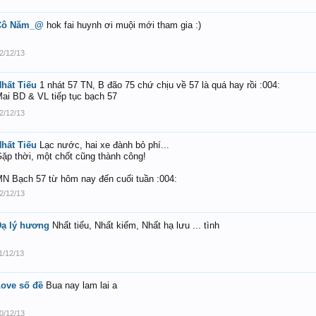
Cô Năm_@
hok fai huynh ơi muội mới tham gia :)
2/12/13
hất Tiếu
1 nhát 57 TN, B đão 75 chứ chịu về 57 là quá hay rồi :004:
ai BD & VL tiếp tục bạch 57
2/12/13
hất Tiếu
Lạc nước, hai xe đành bỏ phí...
ặp thời, một chốt cũng thành công!
N Bạch 57 từ hôm nay đến cuối tuần :004:
2/12/13
ạ lý hương
Nhất tiếu, Nhất kiếm, Nhất hạ lưu ... tình
1/12/13
ove số đề
Bua nay lam lai a
0/12/13