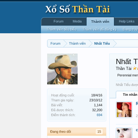
Forum
Media
Help Links
Thành viên
Thành viên tiêu biểu
Thành viên đã đăng ký
Đang truy
Forum
Thành viên
Nhất Tiếu
Nhất T
Thần Tài
Perennial me
Nhất Tiếu được
Tin nhắn
Hoạt động cuối:
18/4/16
Tham gia ngày:
23/10/12
Bài viết:
1,144
Đã được thích:
32,200
Điểm thành tích:
694
2
Đang theo dõi
15