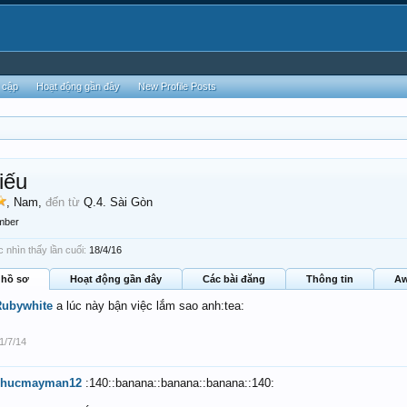
 cập
Hoạt động gần đây
New Profile Posts
iếu
, Nam,
đến từ
Q.4. Sài Gòn
mber
 nhìn thấy lần cuối:
18/4/16
 hồ sơ
Hoạt động gần đây
Các bài đăng
Thông tin
Aw
Rubywhite
a lúc này bận việc lắm sao anh:tea:
1/7/14
chucmayman12
:140::banana::banana::banana::140: