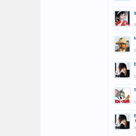
g
3
N
2
2
2
:
2