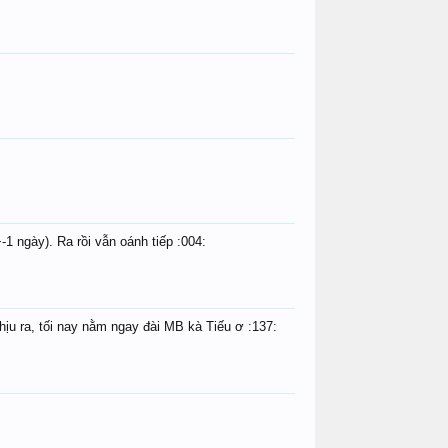
tuuyen38
Micky Mouse
votam
lamtrucnguyen
songhylammon
Trúng 2 L
songhylammon
Trúng 2 Lô
tranlamtu
1 ngày). Ra rồi vẫn oánh tiếp :004:
BAN BUI TRAN
Miss Cool
tuuyen38
chịu ra, tối nay nằm ngay đài MB kà Tiếu ơ :137: