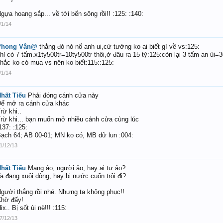
gựa hoang sắp... về tới bến sông rồi!! :125: :140:
/1/14
Phong Vân@
thằng đó nó nổ anh ui,cứ tưởng ko ai biết gì về vs:125:
hỉ có 7 tấm.x1ty500tr=10ty500tr thôi,ở đâu ra 15 tỷ:125:còn lại 3 tấm an ủi=3
hắc ko có mua vs nên ko biết:115::125:
/1/14
hất Tiếu
Phải đóng cánh cửa này
ể mở ra cánh cửa khác
rừ khi..
rừ khi... bạn muốn mở nhiều cánh cửa cùng lúc
137: :125:
ạch 64; AB 00-01; MN ko có, MB dữ lun :004:
1/12/13
hất Tiếu
Mạng ảo, người ảo, hay ai tự ảo?
a đang xuôi dòng, hay bị nước cuốn trôi đi?
gười thắng rồi nhé. Nhưng ta không phục!!
hờ đấy!
ix.. Bị sốt ùi nè!!! :115:
7/12/13