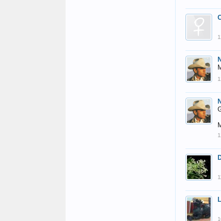
1
N
M
1
N
G
M
1
D
1
L
1