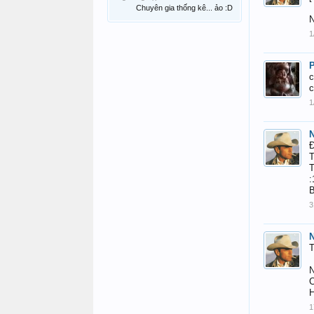
Chuyên gia thống kê... ảo :D
N
1
c
c
1
N
Đ
T
T
:
B
3
N
T
N
C
H
1