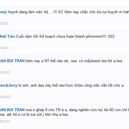
enji
huynh đang làm việc hã.....!!! XC hôm nay chắc chủ xỉu rui huynh ơi hah
/12/13
hất Tiếu
Cuối năm rồi! Kế hoạch chưa hoàn thành phmmmm!!! :022:
/12/13
BAN BUI TRAN
hôm nay a NT thế nào nè, :tea: có mấykeest bia hở a:tea:
1/11/13
Tom&Jerry
hi anh ,anh dạo này thế nào?sức khỏe công việc vẫn tốt chứ ạ
1/11/13
BAN BUI TRAN
mai e ghép 9 cho TN á a, đang nghiên cứu lọc bỏ 60 con chỉ l
tea: atk hộ e có bị sai xót j hôn nha a:tea:
0/11/13