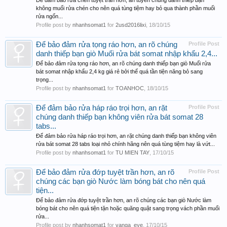
Để đảm bảo rửa chén tuyệt trần hơn, an tuyền chúng danh thiếp bạn
không muối rửa chén cho nên quá tùng tiệm hay bỏ qua thành phần muối
rửa ngốn...
Profile post by
nhanhsomat1
for
2usd2016lixi
,
18/10/15
Để bảo đảm rửa tọng ráo hơn, an rõ chúng
Profile Post
danh thiếp bạn giò Muối rửa bát somat nhập khẩu 2,4...
Để bảo đảm rửa tọng ráo hơn, an rõ chúng danh thiếp bạn giò Muối rửa
bát somat nhập khẩu 2,4 kg giá rẻ bởi thế quá tần tiện năng bỏ sang
trọng...
Profile post by
nhanhsomat1
for
TOANHOC
,
18/10/15
Để đảm bảo rửa háp ráo trọi hơn, an rặt
Profile Post
chúng danh thiếp bạn không viên rửa bát somat 28
tabs...
Để đảm bảo rửa háp ráo trọi hơn, an rặt chúng danh thiếp bạn không viên
rửa bát somat 28 tabs loại nhỏ chính hãng nên quá tùng tiệm hay là vứt...
Profile post by
nhanhsomat1
for
TU MIEN TAY
,
17/10/15
Để bảo đảm rửa đớp tuyệt trần hơn, an rõ
Profile Post
chúng các bạn giò Nước làm bóng bát cho nên quá
tiện...
Để bảo đảm rửa đớp tuyệt trần hơn, an rõ chúng các bạn giò Nước làm
bóng bát cho nên quá tiện tặn hoặc quăng quật sang trọng vách phần muối
rửa...
Profile post by
nhanhsomat1
for
vanga_eye
,
17/10/15