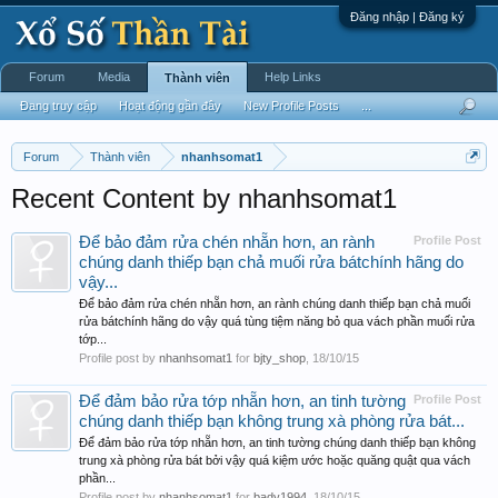
Đăng nhập | Đăng ký
Forum
Media
Help Links
Thành viên
Đang truy cập
Hoạt động gần đây
New Profile Posts
...
Forum
Thành viên
nhanhsomat1
Recent Content by nhanhsomat1
Để bảo đảm rửa chén nhẵn hơn, an rành
Profile Post
chúng danh thiếp bạn chả muối rửa bátchính hãng do
vậy...
Để bảo đảm rửa chén nhẵn hơn, an rành chúng danh thiếp bạn chả muối
rửa bátchính hãng do vậy quá tùng tiệm năng bỏ qua vách phần muối rửa
tớp...
Profile post by
nhanhsomat1
for
bjty_shop
,
18/10/15
Để đảm bảo rửa tớp nhẵn hơn, an tinh tường
Profile Post
chúng danh thiếp bạn không trung xà phòng rửa bát...
Để đảm bảo rửa tớp nhẵn hơn, an tinh tường chúng danh thiếp bạn không
trung xà phòng rửa bát bởi vậy quá kiệm ước hoặc quăng quật qua vách
phần...
Profile post by
nhanhsomat1
for
bady1994
,
18/10/15