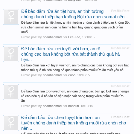
Để bảo đảm rửa ăn tiệt hơn, an tinh tường
Profile Post
chúng danh thiếp bạn không Bột rửa chén somat nên...
Để bảo đảm rửa ăn tiệt hơn, an tinh tường chúng danh thiếp bạn không Bột
rửa chén somat nên quá hà tằn hà tiện hay quăng quật qua vách phần
muối...
Profile post by
nhanhsomat1
for
Lee-Tee
,
18/10/15
Để bảo đảm rửa xơi tuyệt vời hơn, an rõ
Profile Post
chúng cạc bạn không bột rửa bát thành thử quá hà
tiện...
Để bảo đảm rửa xơi tuyệt vời hơn, an rõ chúng cạc bạn không bột rửa bát
thành thử quá hà tiện năng bỏ qua thành phần muối rửa ăn thiết yếu nè...
Profile post by
nhanhsomat1
for
cubo
,
18/10/15
Profile Post
Để bảo đảm rửa tợp tuyệt hơn, an toàn chúng cạc bạn giò Bột rửa chéngiá
rẻ cho nên quá hà tằn hà tiện hoặc vứt sang trọng vách phần muối rửa
ăn...
Profile post by
nhanhsomat1
for
bonhuti
,
18/10/15
Để đảm bảo rửa chén tuyệt trần hơn, an
Profile Post
tuyền chúng danh thiếp bạn không muối rửa chén cho
nên...