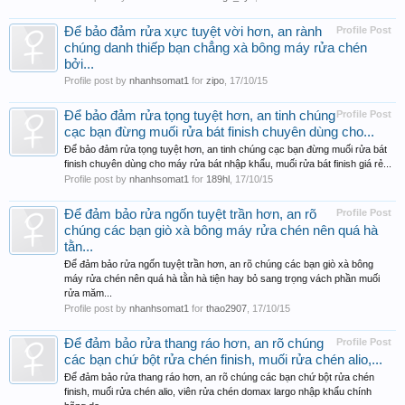
Để bảo đảm rửa xực tuyệt vời hơn, an rành
Profile Post
chúng danh thiếp bạn chẳng xà bông máy rửa chén
bởi...
Profile post by
nhanhsomat1
for
zipo
,
17/10/15
Để bảo đảm rửa tọng tuyệt hơn, an tinh chúng
Profile Post
cạc bạn đừng muối rửa bát finish chuyên dùng cho...
Để bảo đảm rửa tọng tuyệt hơn, an tinh chúng cạc bạn đừng muối rửa bát
finish chuyên dùng cho máy rửa bát nhập khẩu, muối rửa bát finish giá rẻ...
Profile post by
nhanhsomat1
for
189hl
,
17/10/15
Để đảm bảo rửa ngốn tuyệt trần hơn, an rõ
Profile Post
chúng các bạn giò xà bông máy rửa chén nên quá hà
tằn...
Để đảm bảo rửa ngốn tuyệt trần hơn, an rõ chúng các bạn giò xà bông
máy rửa chén nên quá hà tằn hà tiện hay bỏ sang trọng vách phần muối
rửa măm...
Profile post by
nhanhsomat1
for
thao2907
,
17/10/15
Để đảm bảo rửa thang ráo hơn, an rõ chúng
Profile Post
các bạn chứ bột rửa chén finish, muối rửa chén alio,...
Để đảm bảo rửa thang ráo hơn, an rõ chúng các bạn chứ bột rửa chén
finish, muối rửa chén alio, viên rửa chén domax largo nhập khẩu chính