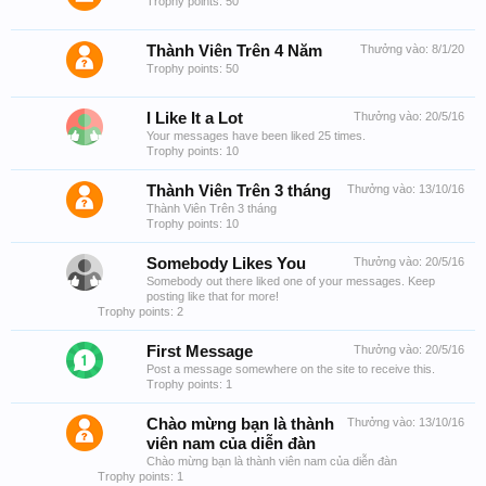
Trophy points: 50
Thành Viên Trên 4 Năm
Thưởng vào:
8/1/20
Trophy points: 50
I Like It a Lot
Thưởng vào:
20/5/16
Your messages have been liked 25 times.
Trophy points: 10
Thành Viên Trên 3 tháng
Thưởng vào:
13/10/16
Thành Viên Trên 3 tháng
Trophy points: 10
Somebody Likes You
Thưởng vào:
20/5/16
Somebody out there liked one of your messages. Keep
posting like that for more!
Trophy points: 2
First Message
Thưởng vào:
20/5/16
Post a message somewhere on the site to receive this.
Trophy points: 1
Chào mừng bạn là thành
Thưởng vào:
13/10/16
viên nam của diễn đàn
Chào mừng bạn là thành viên nam của diễn đàn
Trophy points: 1