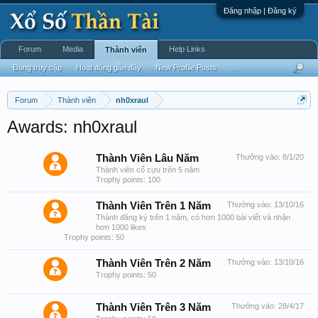
Đăng nhập | Đăng ký
Forum
Media
Help Links
Thành viên
Đang truy cập
Hoạt động gần đây
New Profile Posts
...
Forum
Thành viên
nh0xraul
Awards: nh0xraul
Thành Viên Lâu Năm
Thưởng vào:
8/1/20
Thành viên cổ cựu trên 5 năm
Trophy points: 100
Thành Viên Trên 1 Năm
Thưởng vào:
13/10/16
Thành đăng ký trên 1 năm, có hơn 1000 bài viết và nhận
hơn 1000 likes
Trophy points: 50
Thành Viên Trên 2 Năm
Thưởng vào:
13/10/16
Trophy points: 50
Thành Viên Trên 3 Năm
Thưởng vào:
28/4/17