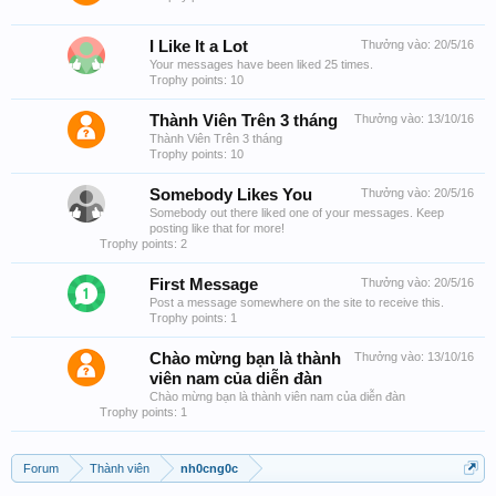
I Like It a Lot
Thưởng vào:
20/5/16
Your messages have been liked 25 times.
Trophy points: 10
Thành Viên Trên 3 tháng
Thưởng vào:
13/10/16
Thành Viên Trên 3 tháng
Trophy points: 10
Somebody Likes You
Thưởng vào:
20/5/16
Somebody out there liked one of your messages. Keep
posting like that for more!
Trophy points: 2
First Message
Thưởng vào:
20/5/16
Post a message somewhere on the site to receive this.
Trophy points: 1
Chào mừng bạn là thành
Thưởng vào:
13/10/16
viên nam của diễn đàn
Chào mừng bạn là thành viên nam của diễn đàn
Trophy points: 1
Forum
Thành viên
nh0cng0c