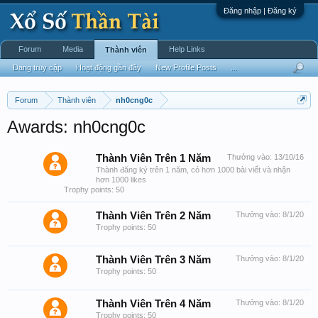
Đăng nhập | Đăng ký
Forum
Media
Help Links
Thành viên
Đang truy cập
Hoạt động gần đây
New Profile Posts
...
Forum
Thành viên
nh0cng0c
Awards: nh0cng0c
Thành Viên Trên 1 Năm
Thưởng vào:
13/10/16
Thành đăng ký trên 1 năm, có hơn 1000 bài viết và nhận
hơn 1000 likes
Trophy points: 50
Thành Viên Trên 2 Năm
Thưởng vào:
8/1/20
Trophy points: 50
Thành Viên Trên 3 Năm
Thưởng vào:
8/1/20
Trophy points: 50
Thành Viên Trên 4 Năm
Thưởng vào:
8/1/20
Trophy points: 50