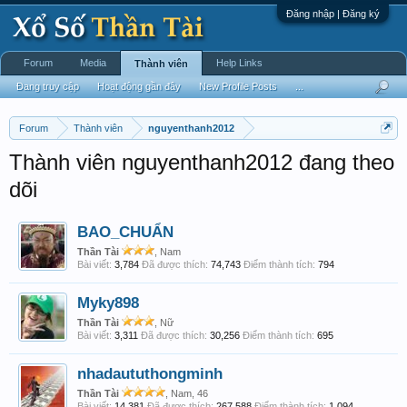
Đăng nhập | Đăng ký
Forum
Media
Help Links
Thành viên
Đang truy cập
Hoạt động gần đây
New Profile Posts
...
Forum
Thành viên
nguyenthanh2012
Thành viên nguyenthanh2012 đang theo
dõi
BAO_CHUẨN
Thần Tài
, Nam
Bài viết:
3,784
Đã được thích:
74,743
Điểm thành tích:
794
Myky898
Thần Tài
, Nữ
Bài viết:
3,311
Đã được thích:
30,256
Điểm thành tích:
695
nhadaututhongminh
Thần Tài
, Nam, 46
Bài viết:
14,381
Đã được thích:
267,588
Điểm thành tích:
1,094