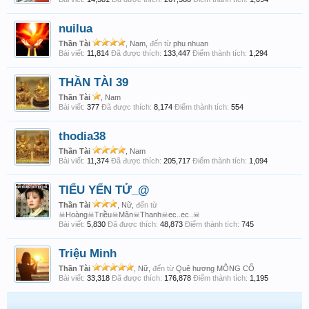
nuilua
Thần Tài
, Nam,
đến từ
phu nhuan
Bài viết:
11,814
Đã được thích:
133,447
Điểm thành tích:
1,294
THẦN TÀI 39
Thần Tài
, Nam
Bài viết:
377
Đã được thích:
8,174
Điểm thành tích:
554
thodia38
Thần Tài
, Nam
Bài viết:
11,374
Đã được thích:
205,717
Điểm thành tích:
1,094
TIỂU YẾN TỬ_@
Thần Tài
, Nữ,
đến từ
☠Hoàng☠Triều☠Mãn☠Thanh☠ec..ec..☠
Bài viết:
5,830
Đã được thích:
48,873
Điểm thành tích:
745
Triệu Minh
Thần Tài
, Nữ,
đến từ
Quê hương MÔNG CỔ
Bài viết:
33,318
Đã được thích:
176,878
Điểm thành tích:
1,195