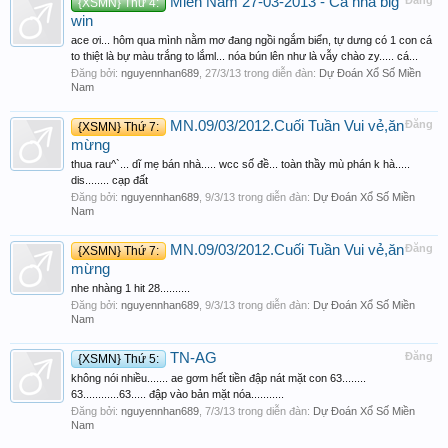
Miền Nam 27-03-2013 - Cả nhà big
Đăng
{XSMN} Thứ 4:
win
ace ơi... hôm qua mình nằm mơ đang ngồi ngắm biển, tự dưng có 1 con cá
to thiệt là bự màu trắng to lắml... nóa bún lên như là vẫy chào zy..... cá...
Đăng bởi:
nguyennhan689
,
27/3/13
trong diễn đàn:
Dự Đoán Xổ Số Miền
Nam
MN.09/03/2012.Cuối Tuần Vui vẻ,ăn
Đăng
{XSMN} Thứ 7:
mừng
thua rau^`... dĩ mẹ bán nhà..... wcc số đề... toàn thầy mù phán k hà.....
dis........ cạp đất
Đăng bởi:
nguyennhan689
,
9/3/13
trong diễn đàn:
Dự Đoán Xổ Số Miền
Nam
MN.09/03/2012.Cuối Tuần Vui vẻ,ăn
Đăng
{XSMN} Thứ 7:
mừng
nhe nhàng 1 hit 28..........
Đăng bởi:
nguyennhan689
,
9/3/13
trong diễn đàn:
Dự Đoán Xổ Số Miền
Nam
TN-AG
Đăng
{XSMN} Thứ 5:
không nói nhiều....... ae gơm hết tiền đập nát mặt con 63........
63............63..... đập vào bản mặt nóa...........
Đăng bởi:
nguyennhan689
,
7/3/13
trong diễn đàn:
Dự Đoán Xổ Số Miền
Nam