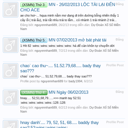
MN - 26/02/2013 LỘC TÀI LẠI ĐẾN
Đăng
{XSMN} Thứ 3:
CHO ACE
ae cho hoi~... hqua minh nằm mơ đang đi trên đường bỗng nhiên thấy 1
cây ổi ( trái ẩu), trái rất nhìu trái to lắm... có nhành 1 trái nhành 2 trái...
Đăng bởi:
nguyennhan689
,
26/2/13
trong diễn đàn:
Dự Đoán Xổ Số Miền
Nam
MN 07/02/2013 mở bát phát tài
Đăng
{XSMN} Thứ 5:
1 HIt 82 :wins::wins::wins::wins::wins: há để càn khôn tự chuyển dời
Đăng bởi:
nguyennhan689
,
7/2/13
trong diễn đàn:
Dự Đoán Xổ Số Miền
Nam
chao` cao thu~.... 51.52.79,68..... bady thay
Profile Post
sao???
chao` cao thu~.... 51.52.79,68..... bady thay sao???
Profile post by
nguyennhan689
for
bady1994
,
6/2/13
MN Ngày 06/02/2013
Đăng
{XSMN} Thứ 4:
hnay..... 52,51,68,79......=>> manh tay 52.51
:wins::wins::wins::wins::128::128:
Đăng bởi:
nguyennhan689
,
6/2/13
trong diễn đàn:
Dự Đoán Xổ Số Miền
Nam
hnay danh'.... 79, 52, 51, 68..... baddy thay
Profile Post
sao? 52:wins::wins::wins: