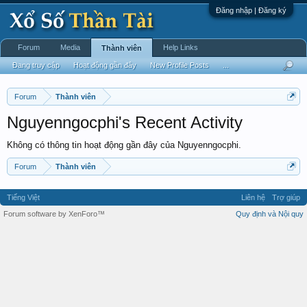
Đăng nhập | Đăng ký
Forum
Media
Help Links
Thành viên
Đang truy cập
Hoạt động gần đây
New Profile Posts
...
Forum
Thành viên
Nguyenngocphi's Recent Activity
Không có thông tin hoạt động gần đây của Nguyenngocphi.
Forum
Thành viên
Tiếng Việt
Liên hệ
Trợ giúp
Forum software by XenForo™
Quy định và Nội quy